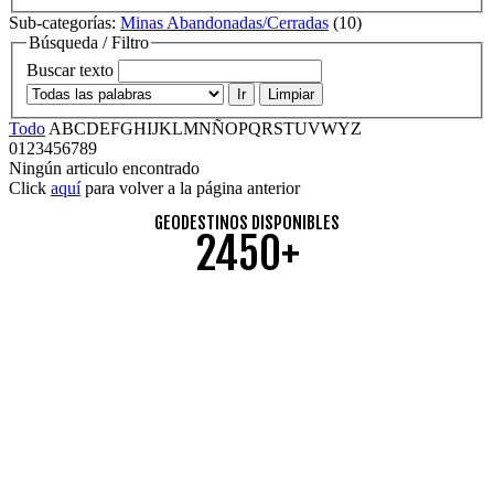
Sub-categorías
:
Minas Abandonadas/Cerradas
(10)
Búsqueda / Filtro
Buscar texto
Ir
Limpiar
Todo
A
B
C
D
E
F
G
H
I
J
K
L
M
N
Ñ
O
P
Q
R
S
T
U
V
W
Y
Z
0
1
2
3
4
5
6
7
8
9
Ningún articulo encontrado
Click
aquí
para volver a la página anterior
GEODESTINOS DISPONIBLES
2450+