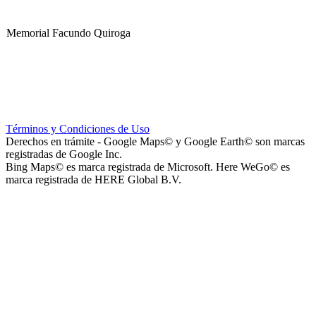
Memorial Facundo Quiroga
Hospital Teresa de la Cruz Herrera (Hospital de Sanagasta)
Términos y Condiciones de Uso
Derechos en trámite - Google Maps© y Google Earth© son marcas
registradas de Google Inc.
Bing Maps© es marca registrada de Microsoft. Here WeGo© es
marca registrada de HERE Global B.V.
Parque Acuático Los Sauces (Parque Acuático, Recreativo y
Deportivo Los Sauces)
Complejo San José - Departamentos