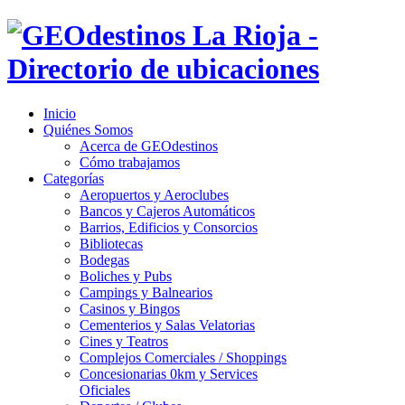
Inicio
Quiénes Somos
Acerca de GEOdestinos
Cómo trabajamos
Categorías
Aeropuertos y Aeroclubes
Bancos y Cajeros Automáticos
Barrios, Edificios y Consorcios
Bibliotecas
Bodegas
Boliches y Pubs
Campings y Balnearios
Casinos y Bingos
Cementerios y Salas Velatorias
Cines y Teatros
Complejos Comerciales / Shoppings
Concesionarias 0km y Services
Oficiales