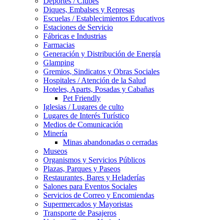
Deportes / Clubes
Diques, Embalses y Represas
Escuelas / Establecimientos Educativos
Estaciones de Servicio
Fábricas e Industrias
Farmacias
Generación y Distribución de Energía
Glamping
Gremios, Sindicatos y Obras Sociales
Hospitales / Atención de la Salud
Hoteles, Aparts, Posadas y Cabañas
Pet Friendly
Iglesias / Lugares de culto
Lugares de Interés Turístico
Medios de Comunicación
Minería
Minas abandonadas o cerradas
Museos
Organismos y Servicios Públicos
Plazas, Parques y Paseos
Restaurantes, Bares y Heladerías
Salones para Eventos Sociales
Servicios de Correo y Encomiendas
Supermercados y Mayoristas
Transporte de Pasajeros