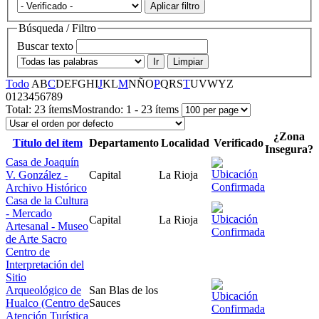
Aplicar filtro
Búsqueda / Filtro
Buscar texto
Ir
Limpiar
Todo
A
B
C
D
E
F
G
H
I
J
K
L
M
N
Ñ
O
P
Q
R
S
T
U
V
W
Y
Z
0
1
2
3
4
5
6
7
8
9
Total:
23 ítems
Mostrando:
1 - 23 ítems
¿Zona
Título del ítem
Departamento
Localidad
Verificado
Insegura?
Casa de Joaquín
V. González -
Capital
La Rioja
Archivo Histórico
Casa de la Cultura
- Mercado
Capital
La Rioja
Artesanal - Museo
de Arte Sacro
Centro de
Interpretación del
Sitio
Arqueológico de
San Blas de los
Hualco (Centro de
Sauces
Atención Turística