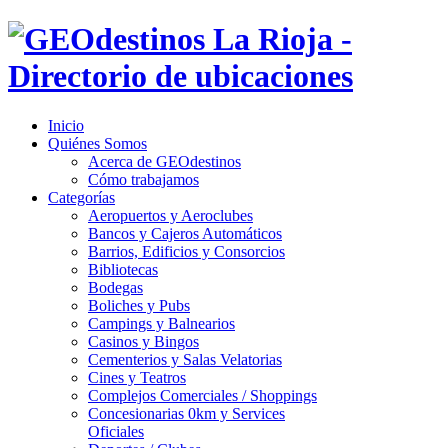
Inicio
Quiénes Somos
Acerca de GEOdestinos
Cómo trabajamos
Categorías
Aeropuertos y Aeroclubes
Bancos y Cajeros Automáticos
Barrios, Edificios y Consorcios
Bibliotecas
Bodegas
Boliches y Pubs
Campings y Balnearios
Casinos y Bingos
Cementerios y Salas Velatorias
Cines y Teatros
Complejos Comerciales / Shoppings
Concesionarias 0km y Services
Oficiales