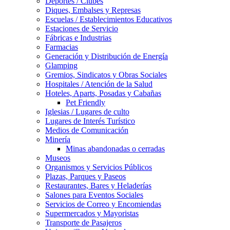
Deportes / Clubes
Diques, Embalses y Represas
Escuelas / Establecimientos Educativos
Estaciones de Servicio
Fábricas e Industrias
Farmacias
Generación y Distribución de Energía
Glamping
Gremios, Sindicatos y Obras Sociales
Hospitales / Atención de la Salud
Hoteles, Aparts, Posadas y Cabañas
Pet Friendly
Iglesias / Lugares de culto
Lugares de Interés Turístico
Medios de Comunicación
Minería
Minas abandonadas o cerradas
Museos
Organismos y Servicios Públicos
Plazas, Parques y Paseos
Restaurantes, Bares y Heladerías
Salones para Eventos Sociales
Servicios de Correo y Encomiendas
Supermercados y Mayoristas
Transporte de Pasajeros