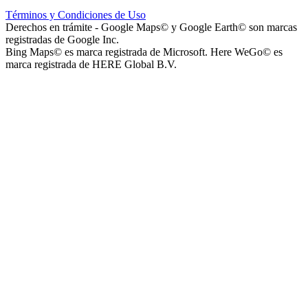
Términos y Condiciones de Uso
Derechos en trámite - Google Maps© y Google Earth© son marcas
registradas de Google Inc.
Bing Maps© es marca registrada de Microsoft. Here WeGo© es
marca registrada de HERE Global B.V.
Parque Acuático Los Sauces (Parque Acuático, Recreativo y
Deportivo Los Sauces)
Complejo San José - Departamentos
Ashpa Newen