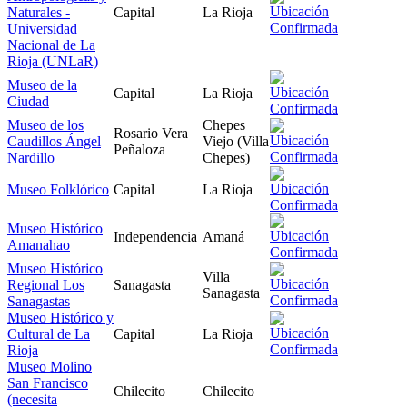
Naturales -
Capital
La Rioja
Universidad
Nacional de La
Rioja (UNLaR)
Museo de la
Capital
La Rioja
Ciudad
Museo de los
Chepes
Rosario Vera
Caudillos Ángel
Viejo (Villa
Peñaloza
Nardillo
Chepes)
Museo Folklórico
Capital
La Rioja
Museo Histórico
Independencia
Amaná
Amanahao
Museo Histórico
Villa
Regional Los
Sanagasta
Sanagasta
Sanagastas
Museo Histórico y
Cultural de La
Capital
La Rioja
Rioja
Museo Molino
San Francisco
Chilecito
Chilecito
(necesita