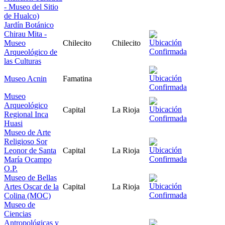
- Museo del Sitio
de Hualco)
Jardín Botánico
Chirau Mita -
Museo
Chilecito
Chilecito
Arqueológico de
las Culturas
Museo Acnin
Famatina
Museo
Arqueológico
Capital
La Rioja
Regional Inca
Huasi
Museo de Arte
Religioso Sor
Leonor de Santa
Capital
La Rioja
María Ocampo
O.P.
Museo de Bellas
Artes Oscar de la
Capital
La Rioja
Colina (MOC)
Museo de
Ciencias
Antropológicas y