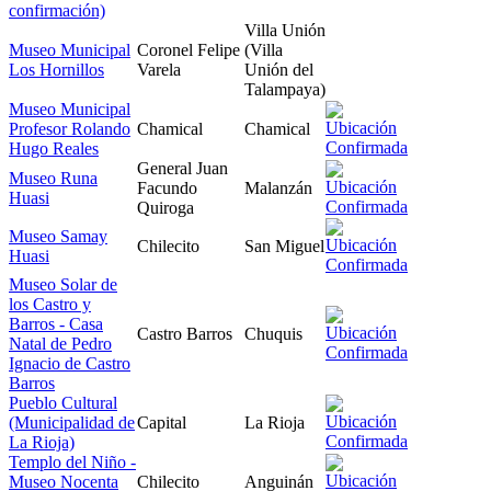
confirmación)
Villa Unión
Museo Municipal
Coronel Felipe
(Villa
Los Hornillos
Varela
Unión del
Talampaya)
Museo Municipal
Profesor Rolando
Chamical
Chamical
Hugo Reales
General Juan
Museo Runa
Facundo
Malanzán
Huasi
Quiroga
Museo Samay
Chilecito
San Miguel
Huasi
Museo Solar de
los Castro y
Barros - Casa
Castro Barros
Chuquis
Natal de Pedro
Ignacio de Castro
Barros
Pueblo Cultural
(Municipalidad de
Capital
La Rioja
La Rioja)
Templo del Niño -
Museo Nocenta
Chilecito
Anguinán