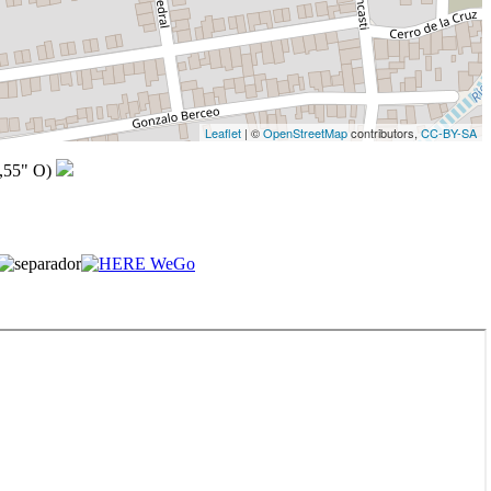
Leaflet
| ©
OpenStreetMap
contributors,
CC-BY-SA
,55" O)