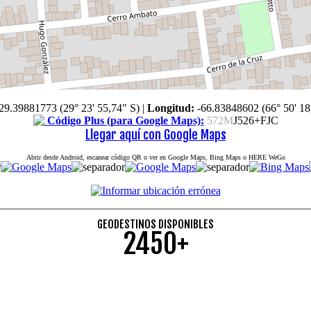
29.39881773 (29° 23' 55,74" S)
|
Longitud:
-66.83848602 (66° 50' 18
Código Plus (para Google Maps):
572M
J526+FJC
Llegar aquí con Google Maps
Abrir desde Android, escanear código QR o ver en Google Maps, Bing Maps o HERE WeGo
GEODESTINOS DISPONIBLES
2450+