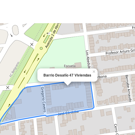
×
Barrio Desafío 47 Viviendas