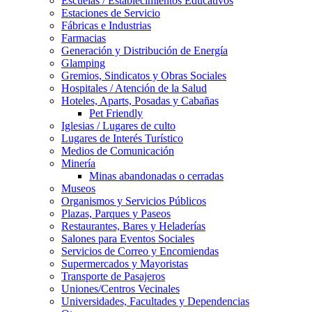
Escuelas / Establecimientos Educativos
Estaciones de Servicio
Fábricas e Industrias
Farmacias
Generación y Distribución de Energía
Glamping
Gremios, Sindicatos y Obras Sociales
Hospitales / Atención de la Salud
Hoteles, Aparts, Posadas y Cabañas
Pet Friendly
Iglesias / Lugares de culto
Lugares de Interés Turístico
Medios de Comunicación
Minería
Minas abandonadas o cerradas
Museos
Organismos y Servicios Públicos
Plazas, Parques y Paseos
Restaurantes, Bares y Heladerías
Salones para Eventos Sociales
Servicios de Correo y Encomiendas
Supermercados y Mayoristas
Transporte de Pasajeros
Uniones/Centros Vecinales
Universidades, Facultades y Dependencias