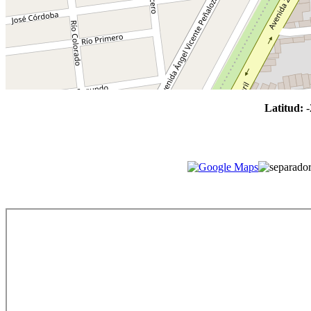
Latitud:
-