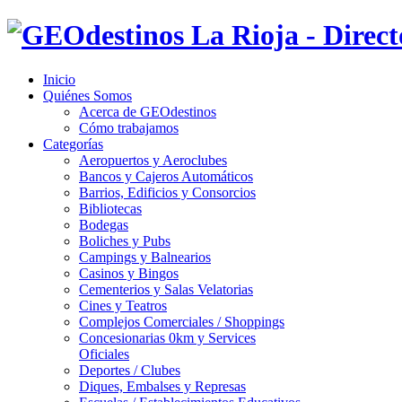
Inicio
Quiénes Somos
Acerca de GEOdestinos
Cómo trabajamos
Categorías
Aeropuertos y Aeroclubes
Bancos y Cajeros Automáticos
Barrios, Edificios y Consorcios
Bibliotecas
Bodegas
Boliches y Pubs
Campings y Balnearios
Casinos y Bingos
Cementerios y Salas Velatorias
Cines y Teatros
Complejos Comerciales / Shoppings
Concesionarias 0km y Services
Oficiales
Deportes / Clubes
Diques, Embalses y Represas