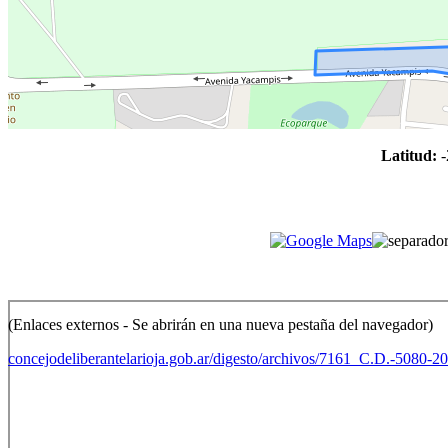
Latitud:
-
(Enlaces externos - Se abrirán en una nueva pestaña del navegador)
concejodeliberantelarioja.gob.ar/digesto/archivos/7161_C.D.-5080-