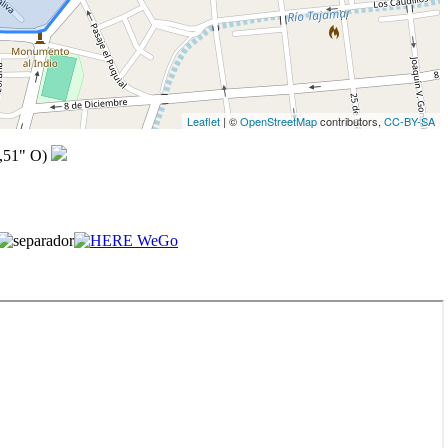
Leaflet
| ©
OpenStreetMap
contributors,
CC-BY-SA
,51" O)