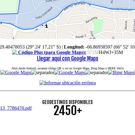
29.40478053 (29° 24' 17,21" S)
|
Longitud:
-66.86958597 (66° 52' 10
Código Plus (para Google Maps):
572M
H4WJ+35M
Llegar aquí con Google Maps
Abrir desde Android, escanear código QR o ver en Google Maps, Bing Maps o HERE WeGo
GEODESTINOS DISPONIBLES
2450+
2013_7786470.pdf