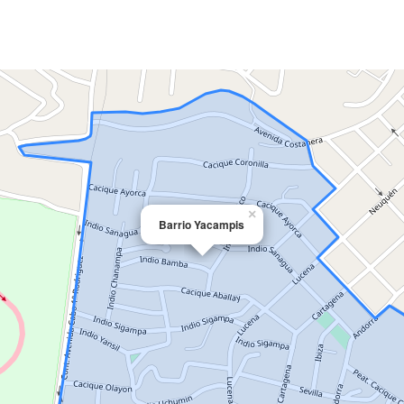
×
Barrio Yacampis