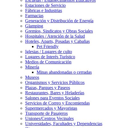
Escuelas / Establecimientos Educativos
Estaciones de Servicio
Fábricas e Industrias
Farmacias
Generación y Distribución de Energía
Glamping
Gremios, Sindicatos y Obras Sociales
Hospitales / Atención de la Salud
Hoteles, Aparts, Posadas y Cabañas
Pet Friendly
Iglesias / Lugares de culto
Lugares de Interés Turístico
Medios de Comunicación
Minería
Minas abandonadas o cerradas
Museos
Organismos y Servicios Públicos
Plazas, Parques y Paseos
Restaurantes, Bares y Heladerías
Salones para Eventos Sociales
Servicios de Correo y Encomiendas
Supermercados y Mayoristas
Transporte de Pasajeros
Uniones/Centros Vecinales
Universidades, Facultades y Dependencias