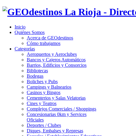
Inicio
Quiénes Somos
Acerca de GEOdestinos
Cómo trabajamos
Categorías
Aeropuertos y Aeroclubes
Bancos y Cajeros Automáticos
Barrios, Edificios y Consorcios
Bibliotecas
Bodegas
Boliches y Pubs
Campings y Balnearios
Casinos y Bingos
Cementerios y Salas Velatorias
Cines y Teatros
Complejos Comerciales / Shoppings
Concesionarias 0km y Services
Oficiales
Deportes / Clubes
Diques, Embalses y Represas