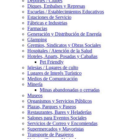
Deportes / Clubes
Diques, Embalses y Represas
Escuelas / Establecimientos Educativos
Estaciones de Servicio
Fábricas e Industrias
Farmacias
Generación y Distribución de Energía
Glamping
Gremios, Sindicatos y Obras Sociales
Hospitales / Atención de la Salud
Hoteles, Aparts, Posadas y Cabañas
Pet Friendly
Iglesias / Lugares de culto
Lugares de Interés Turístico
Medios de Comunicación
Minería
Minas abandonadas o cerradas
Museos
Organismos y Servicios Públicos
Plazas, Parques y Paseos
Restaurantes, Bares y Heladerías
Salones para Eventos Sociales
Servicios de Correo y Encomiendas
Supermercados y Mayoristas
Transporte de Pasajeros