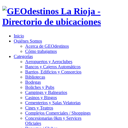
Inicio
Quiénes Somos
Acerca de GEOdestinos
Cómo trabajamos
Categorías
Aeropuertos y Aeroclubes
Bancos y Cajeros Automáticos
Barrios, Edificios y Consorcios
Bibliotecas
Bodegas
Boliches y Pubs
Campings y Balnearios
Casinos y Bingos
Cementerios y Salas Velatorias
Cines y Teatros
Complejos Comerciales / Shoppings
Concesionarias 0km y Services
Oficiales