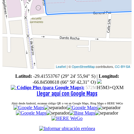
Leaflet
| ©
OpenStreetMap
contributors,
CC-BY-SA
Latitud:
-29.41553767 (29° 24' 55,94" S)
|
Longitud:
-66.84508618 (66° 50' 42,31" O)
Código Plus (para Google Maps):
572M
H5M3+QXM
Llegar aquí con Google Maps
Abrir desde Android, escanear código QR o ver en Google Maps, Bing Maps o HERE WeGo