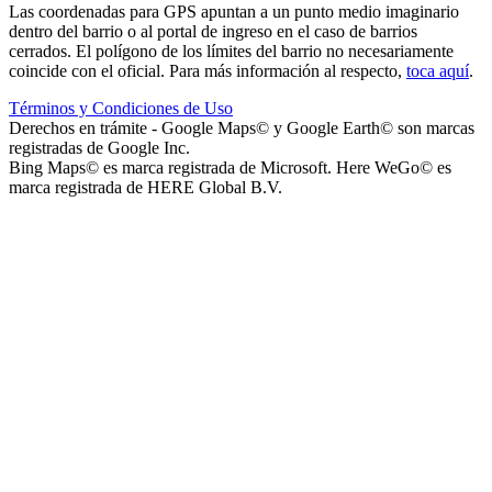
Las coordenadas para GPS apuntan a un punto medio imaginario
dentro del barrio o al portal de ingreso en el caso de barrios
cerrados. El polígono de los límites del barrio no necesariamente
coincide con el oficial. Para más información al respecto,
toca aquí
.
Términos y Condiciones de Uso
Parque Acuático Los Sauces (Parque Acuático, Recreativo y
Derechos en trámite - Google Maps© y Google Earth© son marcas
Deportivo Los Sauces)
registradas de Google Inc.
Bing Maps© es marca registrada de Microsoft. Here WeGo© es
marca registrada de HERE Global B.V.
Complejo San José - Departamentos
Ashpa Newen
Mantra Apart Hotel