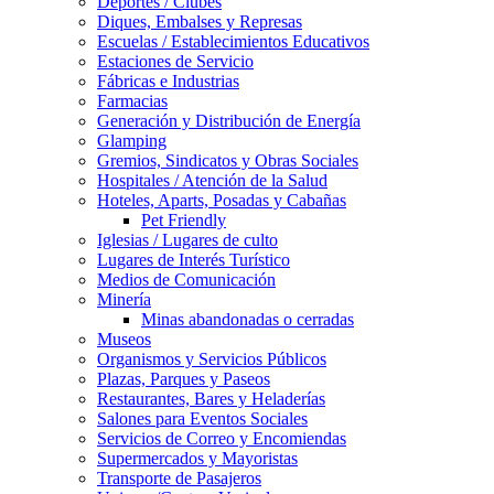
Deportes / Clubes
Diques, Embalses y Represas
Escuelas / Establecimientos Educativos
Estaciones de Servicio
Fábricas e Industrias
Farmacias
Generación y Distribución de Energía
Glamping
Gremios, Sindicatos y Obras Sociales
Hospitales / Atención de la Salud
Hoteles, Aparts, Posadas y Cabañas
Pet Friendly
Iglesias / Lugares de culto
Lugares de Interés Turístico
Medios de Comunicación
Minería
Minas abandonadas o cerradas
Museos
Organismos y Servicios Públicos
Plazas, Parques y Paseos
Restaurantes, Bares y Heladerías
Salones para Eventos Sociales
Servicios de Correo y Encomiendas
Supermercados y Mayoristas
Transporte de Pasajeros