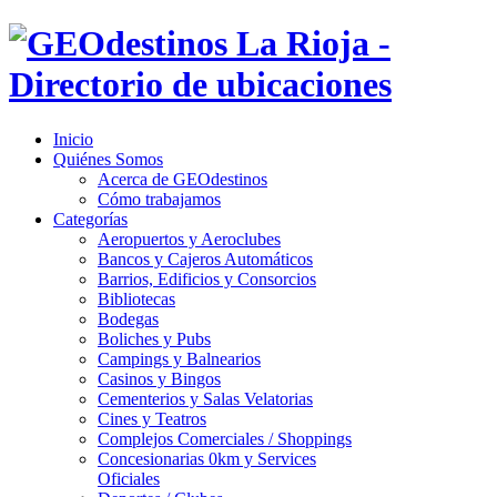
Inicio
Quiénes Somos
Acerca de GEOdestinos
Cómo trabajamos
Categorías
Aeropuertos y Aeroclubes
Bancos y Cajeros Automáticos
Barrios, Edificios y Consorcios
Bibliotecas
Bodegas
Boliches y Pubs
Campings y Balnearios
Casinos y Bingos
Cementerios y Salas Velatorias
Cines y Teatros
Complejos Comerciales / Shoppings
Concesionarias 0km y Services
Oficiales