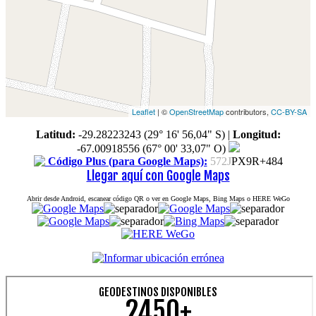
Leaflet
| ©
OpenStreetMap
contributors,
CC-BY-SA
Latitud:
-29.28223243 (29° 16' 56,04" S)
|
Longitud:
-67.00918556 (67° 00' 33,07" O)
Código Plus (para Google Maps):
572J
PX9R+484
Llegar aquí con Google Maps
Abrir desde Android, escanear código QR o ver en Google Maps, Bing Maps o HERE WeGo
GEODESTINOS DISPONIBLES
2450+