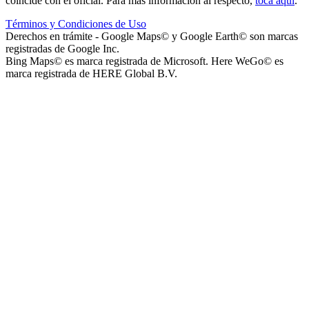
coincide con el oficial. Para más información al respecto,
toca aquí
.
Términos y Condiciones de Uso
Parque Acuático Los Sauces (Parque Acuático, Recreativo y
Derechos en trámite - Google Maps© y Google Earth© son marcas
Deportivo Los Sauces)
registradas de Google Inc.
Bing Maps© es marca registrada de Microsoft. Here WeGo© es
marca registrada de HERE Global B.V.
Complejo San José - Departamentos
Ashpa Newen
Mantra Apart Hotel