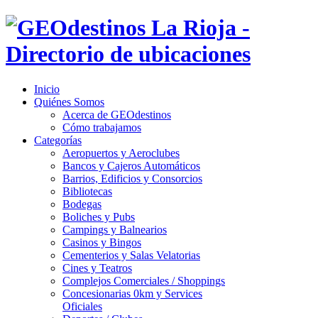
Inicio
Quiénes Somos
Acerca de GEOdestinos
Cómo trabajamos
Categorías
Aeropuertos y Aeroclubes
Bancos y Cajeros Automáticos
Barrios, Edificios y Consorcios
Bibliotecas
Bodegas
Boliches y Pubs
Campings y Balnearios
Casinos y Bingos
Cementerios y Salas Velatorias
Cines y Teatros
Complejos Comerciales / Shoppings
Concesionarias 0km y Services
Oficiales