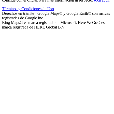
coincide con el oficial. Para más información al respecto,
toca aquí
.
Términos y Condiciones de Uso
Parque Acuático Los Sauces (Parque Acuático, Recreativo y
Derechos en trámite - Google Maps© y Google Earth© son marcas
Deportivo Los Sauces)
registradas de Google Inc.
Bing Maps© es marca registrada de Microsoft. Here WeGo© es
marca registrada de HERE Global B.V.
Complejo San José - Departamentos
Ashpa Newen
Mantra Apart Hotel