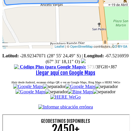
Leaflet
| ©
OpenStreetMap
contributors,
CC-BY-SA
Latitud:
-28.92347071 (28° 55' 24,49" S)
|
Longitud:
-67.5216959
(67° 31' 18,11" O)
Código Plus (para Google Maps):
573J
3FGH+J87
Llegar aquí con Google Maps
Abrir desde Android, escanear código QR o ver en Google Maps, Bing Maps o HERE WeGo
GEODESTINOS DISPONIBLES
2450+