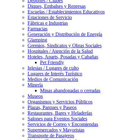
Deportes / Clubes
Diques, Embalses y Represas
Escuelas / Establecimientos Educativos
Estaciones de Servicio
Fábricas e Industrias
Farmacias
Generación y Distribución de Energía
Glamping
Gremios, Sindicatos y Obras Sociales
Hospitales / Atención de la Salud
Hoteles, Aparts, Posadas y Cabañas
Pet Friendly
Iglesias / Lugares de culto
Lugares de Interés Turístico
Medios de Comunicación
Minería
Minas abandonadas o cerradas
Museos
Organismos y Servicios Públicos
Plazas, Parques y Paseos
Restaurantes, Bares y Heladerías
Salones para Eventos Sociales
Servicios de Correo y Encomiendas
Supermercados y Mayoristas
Transporte de Pasajeros