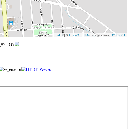
Leaflet
| ©
OpenStreetMap
contributors,
CC-BY-SA
,83" O)