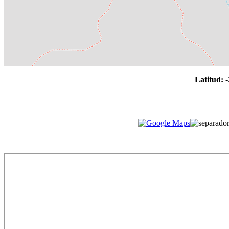
Latitud:
-