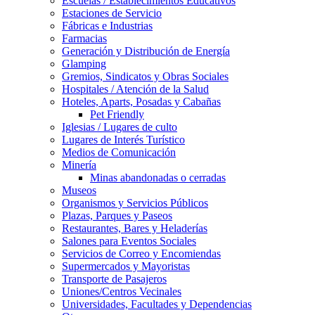
Escuelas / Establecimientos Educativos
Estaciones de Servicio
Fábricas e Industrias
Farmacias
Generación y Distribución de Energía
Glamping
Gremios, Sindicatos y Obras Sociales
Hospitales / Atención de la Salud
Hoteles, Aparts, Posadas y Cabañas
Pet Friendly
Iglesias / Lugares de culto
Lugares de Interés Turístico
Medios de Comunicación
Minería
Minas abandonadas o cerradas
Museos
Organismos y Servicios Públicos
Plazas, Parques y Paseos
Restaurantes, Bares y Heladerías
Salones para Eventos Sociales
Servicios de Correo y Encomiendas
Supermercados y Mayoristas
Transporte de Pasajeros
Uniones/Centros Vecinales
Universidades, Facultades y Dependencias