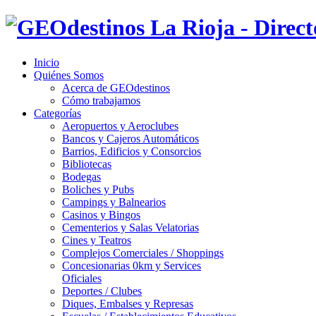
Inicio
Quiénes Somos
Acerca de GEOdestinos
Cómo trabajamos
Categorías
Aeropuertos y Aeroclubes
Bancos y Cajeros Automáticos
Barrios, Edificios y Consorcios
Bibliotecas
Bodegas
Boliches y Pubs
Campings y Balnearios
Casinos y Bingos
Cementerios y Salas Velatorias
Cines y Teatros
Complejos Comerciales / Shoppings
Concesionarias 0km y Services
Oficiales
Deportes / Clubes
Diques, Embalses y Represas