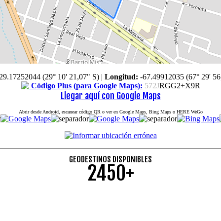
29.17252044 (29° 10' 21,07" S)
|
Longitud:
-67.49912035 (67° 29' 56
Código Plus (para Google Maps):
572J
RGG2+X9R
Llegar aquí con Google Maps
Abrir desde Android, escanear código QR o ver en Google Maps, Bing Maps o HERE WeGo
GEODESTINOS DISPONIBLES
2450+