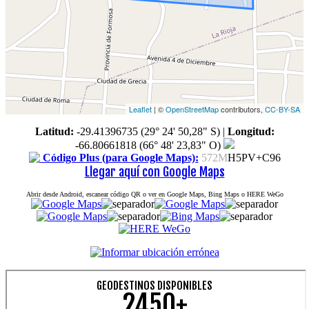
Leaflet
| ©
OpenStreetMap
contributors,
CC-BY-SA
Latitud:
-29.41396735 (29° 24' 50,28" S)
|
Longitud:
-66.80661818 (66° 48' 23,83" O)
Código Plus (para Google Maps):
572M
H5PV+C96
Llegar aquí con Google Maps
Abrir desde Android, escanear código QR o ver en Google Maps, Bing Maps o HERE WeGo
GEODESTINOS DISPONIBLES
2450+