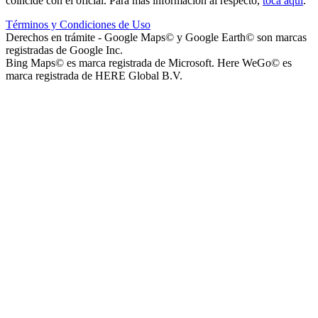
coincide con el oficial. Para más información al respecto,
toca aquí
.
Términos y Condiciones de Uso
Parque Acuático Los Sauces (Parque Acuático, Recreativo y
Derechos en trámite - Google Maps© y Google Earth© son marcas
Deportivo Los Sauces)
registradas de Google Inc.
Bing Maps© es marca registrada de Microsoft. Here WeGo© es
marca registrada de HERE Global B.V.
Complejo San José - Departamentos
Ashpa Newen
Mantra Apart Hotel