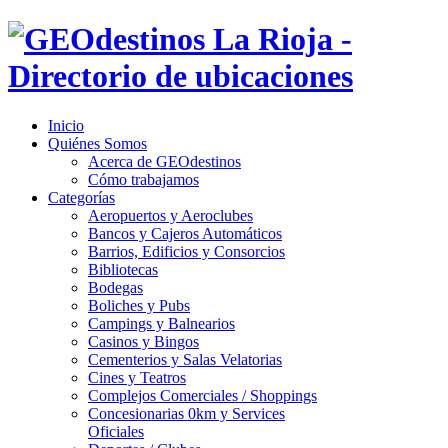
Inicio
Quiénes Somos
Acerca de GEOdestinos
Cómo trabajamos
Categorías
Aeropuertos y Aeroclubes
Bancos y Cajeros Automáticos
Barrios, Edificios y Consorcios
Bibliotecas
Bodegas
Boliches y Pubs
Campings y Balnearios
Casinos y Bingos
Cementerios y Salas Velatorias
Cines y Teatros
Complejos Comerciales / Shoppings
Concesionarias 0km y Services
Oficiales