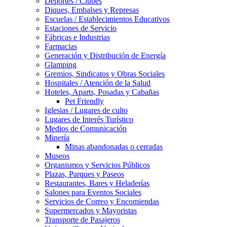
Deportes / Clubes
Diques, Embalses y Represas
Escuelas / Establecimientos Educativos
Estaciones de Servicio
Fábricas e Industrias
Farmacias
Generación y Distribución de Energía
Glamping
Gremios, Sindicatos y Obras Sociales
Hospitales / Atención de la Salud
Hoteles, Aparts, Posadas y Cabañas
Pet Friendly
Iglesias / Lugares de culto
Lugares de Interés Turístico
Medios de Comunicación
Minería
Minas abandonadas o cerradas
Museos
Organismos y Servicios Públicos
Plazas, Parques y Paseos
Restaurantes, Bares y Heladerías
Salones para Eventos Sociales
Servicios de Correo y Encomiendas
Supermercados y Mayoristas
Transporte de Pasajeros