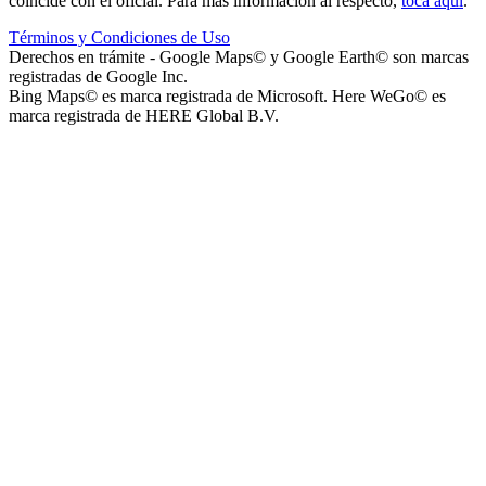
coincide con el oficial. Para más información al respecto,
toca aquí
.
Términos y Condiciones de Uso
Parque Acuático Los Sauces (Parque Acuático, Recreativo y
Derechos en trámite - Google Maps© y Google Earth© son marcas
Deportivo Los Sauces)
registradas de Google Inc.
Bing Maps© es marca registrada de Microsoft. Here WeGo© es
marca registrada de HERE Global B.V.
Complejo San José - Departamentos
Ashpa Newen
Mantra Apart Hotel