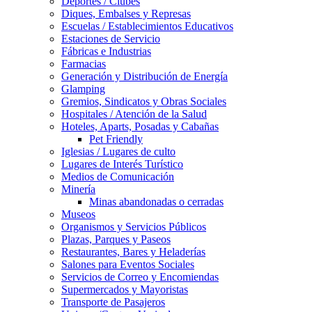
Deportes / Clubes
Diques, Embalses y Represas
Escuelas / Establecimientos Educativos
Estaciones de Servicio
Fábricas e Industrias
Farmacias
Generación y Distribución de Energía
Glamping
Gremios, Sindicatos y Obras Sociales
Hospitales / Atención de la Salud
Hoteles, Aparts, Posadas y Cabañas
Pet Friendly
Iglesias / Lugares de culto
Lugares de Interés Turístico
Medios de Comunicación
Minería
Minas abandonadas o cerradas
Museos
Organismos y Servicios Públicos
Plazas, Parques y Paseos
Restaurantes, Bares y Heladerías
Salones para Eventos Sociales
Servicios de Correo y Encomiendas
Supermercados y Mayoristas
Transporte de Pasajeros