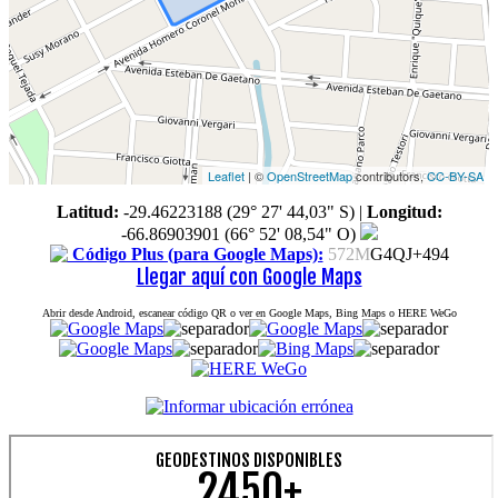
Leaflet
| ©
OpenStreetMap
contributors,
CC-BY-SA
Latitud:
-29.46223188 (29° 27' 44,03" S)
|
Longitud:
-66.86903901 (66° 52' 08,54" O)
Código Plus (para Google Maps):
572M
G4QJ+494
Llegar aquí con Google Maps
Abrir desde Android, escanear código QR o ver en Google Maps, Bing Maps o HERE WeGo
GEODESTINOS DISPONIBLES
2450+