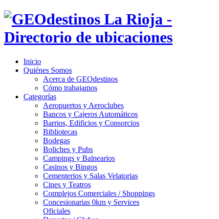
Inicio
Quiénes Somos
Acerca de GEOdestinos
Cómo trabajamos
Categorías
Aeropuertos y Aeroclubes
Bancos y Cajeros Automáticos
Barrios, Edificios y Consorcios
Bibliotecas
Bodegas
Boliches y Pubs
Campings y Balnearios
Casinos y Bingos
Cementerios y Salas Velatorias
Cines y Teatros
Complejos Comerciales / Shoppings
Concesionarias 0km y Services
Oficiales