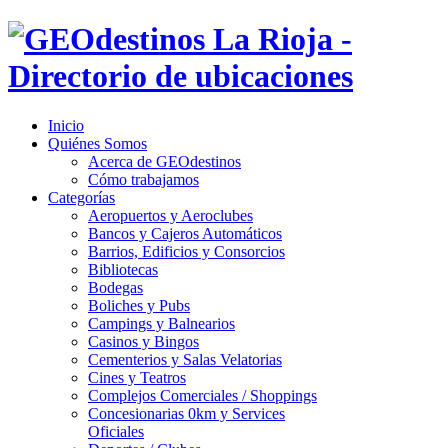
Inicio
Quiénes Somos
Acerca de GEOdestinos
Cómo trabajamos
Categorías
Aeropuertos y Aeroclubes
Bancos y Cajeros Automáticos
Barrios, Edificios y Consorcios
Bibliotecas
Bodegas
Boliches y Pubs
Campings y Balnearios
Casinos y Bingos
Cementerios y Salas Velatorias
Cines y Teatros
Complejos Comerciales / Shoppings
Concesionarias 0km y Services
Oficiales