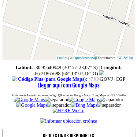
Leaflet
| ©
OpenStreetMap
contributors,
CC-BY-SA
Latitud:
-30.95640948 (30° 57' 23,07" S)
|
Longitud:
-66.21865688 (66° 13' 07,16" O)
Código Plus (para Google Maps):
47XM
2QVJ+CGP
Llegar aquí con Google Maps
Abrir desde Android, escanear código QR o ver en Google Maps, Bing Maps o HERE WeGo
GEODESTINOS DISPONIBLES