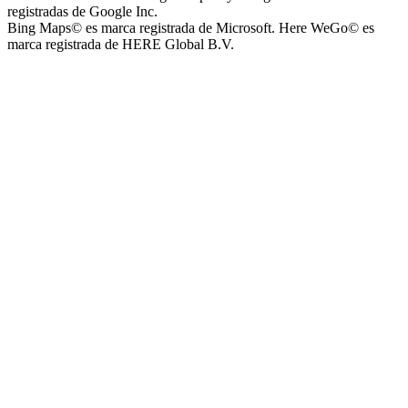
registradas de Google Inc.
Bing Maps© es marca registrada de Microsoft. Here WeGo© es
marca registrada de HERE Global B.V.
Parque Acuático Los Sauces (Parque Acuático, Recreativo y
Deportivo Los Sauces)
Complejo San José - Departamentos
Ashpa Newen
Mantra Apart Hotel