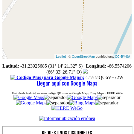
Leaflet
| ©
OpenStreetMap
contributors,
CC-BY-SA
Latitud:
-31.23925685 (31° 14' 21,32" S)
|
Longitud:
-66.5574206
(66° 33' 26,71" O)
Código Plus (para Google Maps):
47WM
QC6V+72W
Llegar aquí con Google Maps
Abrir desde Android, escanear código QR o ver en Google Maps, Bing Maps o HERE WeGo
GEODESTINOS DISPONIBLES