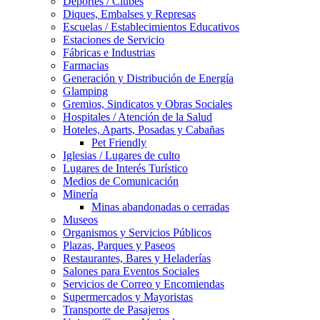
Deportes / Clubes
Diques, Embalses y Represas
Escuelas / Establecimientos Educativos
Estaciones de Servicio
Fábricas e Industrias
Farmacias
Generación y Distribución de Energía
Glamping
Gremios, Sindicatos y Obras Sociales
Hospitales / Atención de la Salud
Hoteles, Aparts, Posadas y Cabañas
Pet Friendly
Iglesias / Lugares de culto
Lugares de Interés Turístico
Medios de Comunicación
Minería
Minas abandonadas o cerradas
Museos
Organismos y Servicios Públicos
Plazas, Parques y Paseos
Restaurantes, Bares y Heladerías
Salones para Eventos Sociales
Servicios de Correo y Encomiendas
Supermercados y Mayoristas
Transporte de Pasajeros