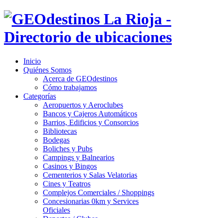
Inicio
Quiénes Somos
Acerca de GEOdestinos
Cómo trabajamos
Categorías
Aeropuertos y Aeroclubes
Bancos y Cajeros Automáticos
Barrios, Edificios y Consorcios
Bibliotecas
Bodegas
Boliches y Pubs
Campings y Balnearios
Casinos y Bingos
Cementerios y Salas Velatorias
Cines y Teatros
Complejos Comerciales / Shoppings
Concesionarias 0km y Services
Oficiales