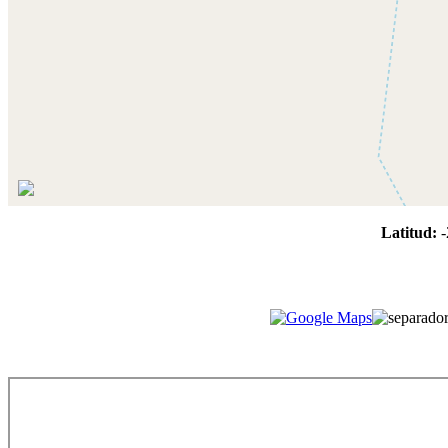
Latitud:
-