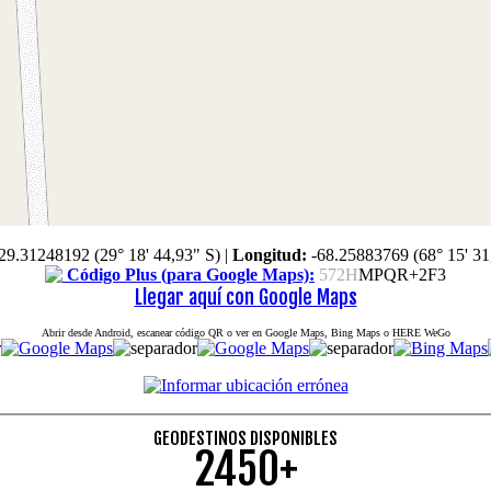
29.31248192 (29° 18' 44,93" S)
|
Longitud:
-68.25883769 (68° 15' 31
Código Plus (para Google Maps):
572H
MPQR+2F3
Llegar aquí con Google Maps
Abrir desde Android, escanear código QR o ver en Google Maps, Bing Maps o HERE WeGo
GEODESTINOS DISPONIBLES
2450+