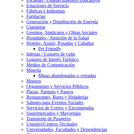
Escuelas / Establecimientos Educativos
Estaciones de Servicio
Fábricas e Industrias
Farmacias
Generación y Distribución de Energía
Glamping
Gremios, Sindicatos y Obras Sociales
Hospitales / Atención de la Salud
Hoteles, Aparts, Posadas y Cabañas
Pet Friendly
Iglesias / Lugares de culto
Lugares de Interés Turístico
Medios de Comunicación
Minería
Minas abandonadas o cerradas
Museos
Organismos y Servicios Públicos
Plazas, Parques y Paseos
Restaurantes, Bares y Heladerías
Salones para Eventos Sociales
Servicios de Correo y Encomiendas
Supermercados y Mayoristas
Transporte de Pasajeros
Uniones/Centros Vecinales
Universidades, Facultades y Dependencias