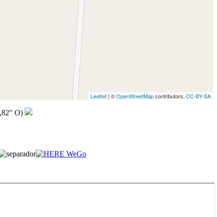
Leaflet
| ©
OpenStreetMap
contributors,
CC-BY-SA
,82" O)