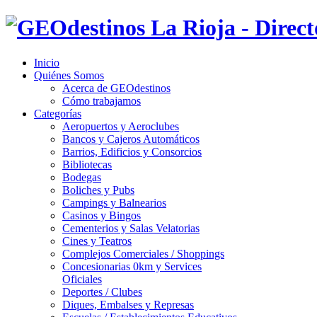
Inicio
Quiénes Somos
Acerca de GEOdestinos
Cómo trabajamos
Categorías
Aeropuertos y Aeroclubes
Bancos y Cajeros Automáticos
Barrios, Edificios y Consorcios
Bibliotecas
Bodegas
Boliches y Pubs
Campings y Balnearios
Casinos y Bingos
Cementerios y Salas Velatorias
Cines y Teatros
Complejos Comerciales / Shoppings
Concesionarias 0km y Services
Oficiales
Deportes / Clubes
Diques, Embalses y Represas