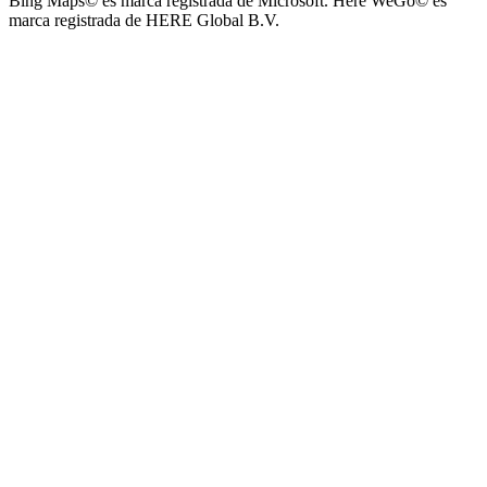
Bing Maps© es marca registrada de Microsoft. Here WeGo© es
marca registrada de HERE Global B.V.
Parque Acuático Los Sauces (Parque Acuático, Recreativo y
Deportivo Los Sauces)
Complejo San José - Departamentos
Ashpa Newen
Mantra Apart Hotel