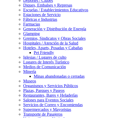
Deportes / Clubes
Diques, Embalses y Represas
Escuelas / Establecimientos Educativos
Estaciones de Servicio
Fábricas e Industrias
Farmacias
Generación y Distribución de Energía
Glamping
Gremios, Sindicatos y Obras Sociales
Hospitales / Atención de la Salud
Hoteles, Aparts, Posadas y Cabañas
Pet Friendly
Iglesias / Lugares de culto
Lugares de Interés Turístico
Medios de Comunicación
Minería
Minas abandonadas o cerradas
Museos
Organismos y Servicios Públicos
Plazas, Parques y Paseos
Restaurantes, Bares y Heladerías
Salones para Eventos Sociales
Servicios de Correo y Encomiendas
Supermercados y Mayoristas
Transporte de Pasajeros