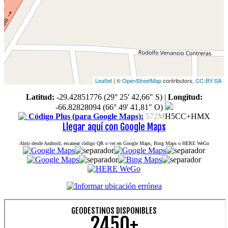
Leaflet
| ©
OpenStreetMap
contributors,
CC-BY-SA
Latitud:
-29.42851776 (29° 25' 42,66" S)
|
Longitud:
-66.82828094 (66° 49' 41,81" O)
Código Plus (para Google Maps):
572M
H5CC+HMX
Llegar aquí con Google Maps
Abrir desde Android, escanear código QR o ver en Google Maps, Bing Maps o HERE WeGo
GEODESTINOS DISPONIBLES
2450+