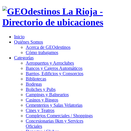
Inicio
Quiénes Somos
Acerca de GEOdestinos
Cómo trabajamos
Categorías
Aeropuertos y Aeroclubes
Bancos y Cajeros Automáticos
Barrios, Edificios y Consorcios
Bibliotecas
Bodegas
Boliches y Pubs
Campings y Balnearios
Casinos y Bingos
Cementerios y Salas Velatorias
Cines y Teatros
Complejos Comerciales / Shoppings
Concesionarias 0km y Services
Oficiales