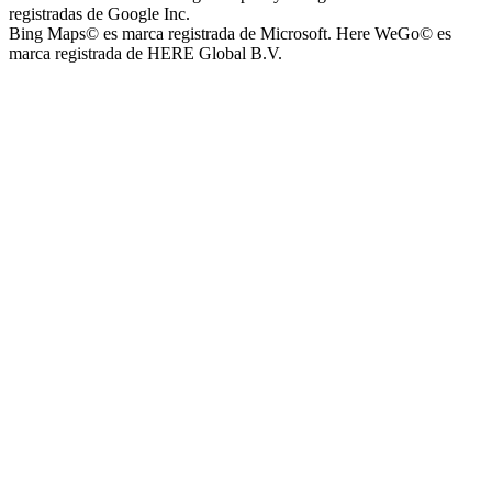
registradas de Google Inc.
Bing Maps© es marca registrada de Microsoft. Here WeGo© es
marca registrada de HERE Global B.V.
Parque Acuático Los Sauces (Parque Acuático, Recreativo y
Deportivo Los Sauces)
Complejo San José - Departamentos
Ashpa Newen
Mantra Apart Hotel