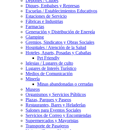
Deportes / Clubes
Diques, Embalses y Represas
Escuelas / Establecimientos Educativos
Estaciones de Servicio
Fábricas e Industrias
Farmacias
Generación y Distribución de Energía
Glamping
Gremios, Sindicatos y Obras Sociales
Hospitales / Atención de la Salud
Hoteles, Aparts, Posadas y Cabañas
Pet Friendly
Iglesias / Lugares de culto
Lugares de Interés Turístico
Medios de Comunicación
Minería
Minas abandonadas o cerradas
Museos
Organismos y Servicios Públicos
Plazas, Parques y Paseos
Restaurantes, Bares y Heladerías
Salones para Eventos Sociales
Servicios de Correo y Encomiendas
Supermercados y Mayoristas
Transporte de Pasajeros