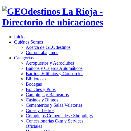
Inicio
Quiénes Somos
Acerca de GEOdestinos
Cómo trabajamos
Categorías
Aeropuertos y Aeroclubes
Bancos y Cajeros Automáticos
Barrios, Edificios y Consorcios
Bibliotecas
Bodegas
Boliches y Pubs
Campings y Balnearios
Casinos y Bingos
Cementerios y Salas Velatorias
Cines y Teatros
Complejos Comerciales / Shoppings
Concesionarias 0km y Services
Oficiales