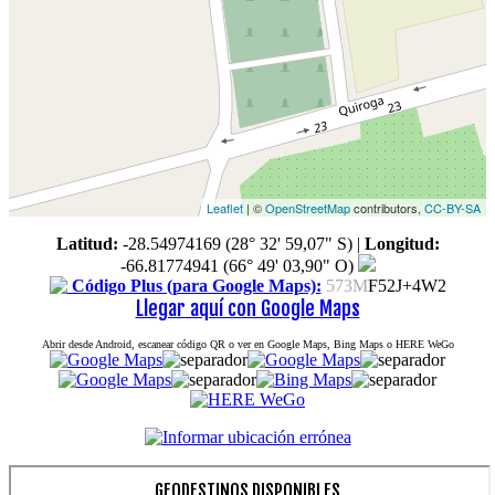
Leaflet
| ©
OpenStreetMap
contributors,
CC-BY-SA
Latitud:
-28.54974169 (28° 32' 59,07" S)
|
Longitud:
-66.81774941 (66° 49' 03,90" O)
Código Plus (para Google Maps):
573M
F52J+4W2
Llegar aquí con Google Maps
Abrir desde Android, escanear código QR o ver en Google Maps, Bing Maps o HERE WeGo
GEODESTINOS DISPONIBLES