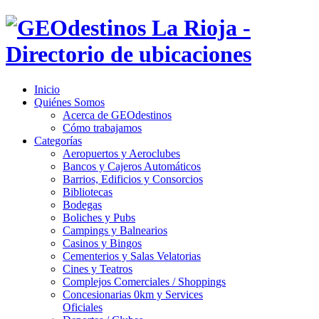
Inicio
Quiénes Somos
Acerca de GEOdestinos
Cómo trabajamos
Categorías
Aeropuertos y Aeroclubes
Bancos y Cajeros Automáticos
Barrios, Edificios y Consorcios
Bibliotecas
Bodegas
Boliches y Pubs
Campings y Balnearios
Casinos y Bingos
Cementerios y Salas Velatorias
Cines y Teatros
Complejos Comerciales / Shoppings
Concesionarias 0km y Services
Oficiales