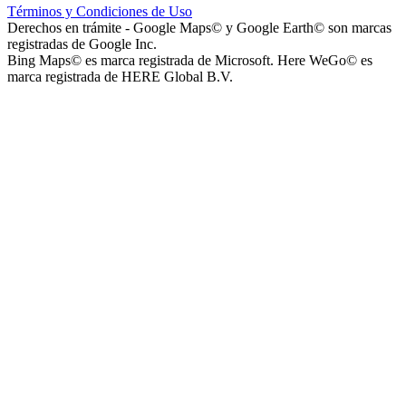
Términos y Condiciones de Uso
Derechos en trámite - Google Maps© y Google Earth© son marcas
registradas de Google Inc.
Bing Maps© es marca registrada de Microsoft. Here WeGo© es
marca registrada de HERE Global B.V.
Parque Acuático Los Sauces (Parque Acuático, Recreativo y
Deportivo Los Sauces)
Complejo San José - Departamentos
Ashpa Newen
Mantra Apart Hotel