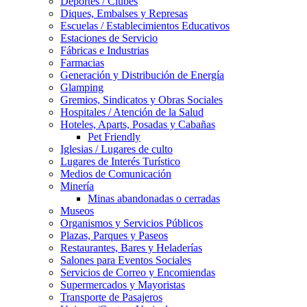
Deportes / Clubes
Diques, Embalses y Represas
Escuelas / Establecimientos Educativos
Estaciones de Servicio
Fábricas e Industrias
Farmacias
Generación y Distribución de Energía
Glamping
Gremios, Sindicatos y Obras Sociales
Hospitales / Atención de la Salud
Hoteles, Aparts, Posadas y Cabañas
Pet Friendly
Iglesias / Lugares de culto
Lugares de Interés Turístico
Medios de Comunicación
Minería
Minas abandonadas o cerradas
Museos
Organismos y Servicios Públicos
Plazas, Parques y Paseos
Restaurantes, Bares y Heladerías
Salones para Eventos Sociales
Servicios de Correo y Encomiendas
Supermercados y Mayoristas
Transporte de Pasajeros