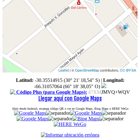
Leaflet
| ©
OpenStreetMap
contributors,
CC-BY-SA
Latitud:
-30.35514915 (30° 21' 18,54" S)
|
Longitud:
-66.31057064 (66° 18' 38,05" O)
Código Plus (para Google Maps):
47XM
JMVQ+WQV
Llegar aquí con Google Maps
Abrir desde Android, escanear código QR o ver en Google Maps, Bing Maps o HERE WeGo