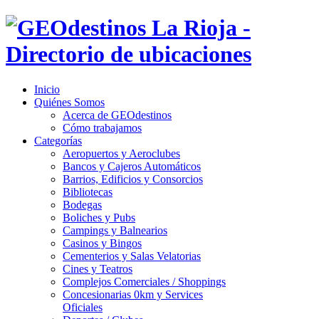
Inicio
Quiénes Somos
Acerca de GEOdestinos
Cómo trabajamos
Categorías
Aeropuertos y Aeroclubes
Bancos y Cajeros Automáticos
Barrios, Edificios y Consorcios
Bibliotecas
Bodegas
Boliches y Pubs
Campings y Balnearios
Casinos y Bingos
Cementerios y Salas Velatorias
Cines y Teatros
Complejos Comerciales / Shoppings
Concesionarias 0km y Services
Oficiales