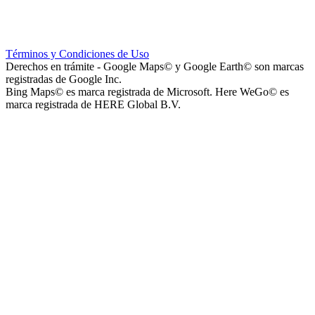
Hospital Teresa de la Cruz Herrera (Hospital de Sanagasta)
Términos y Condiciones de Uso
Derechos en trámite - Google Maps© y Google Earth© son marcas
registradas de Google Inc.
Bing Maps© es marca registrada de Microsoft. Here WeGo© es
marca registrada de HERE Global B.V.
Parque Acuático Los Sauces (Parque Acuático, Recreativo y
Deportivo Los Sauces)
Complejo San José - Departamentos
Ashpa Newen