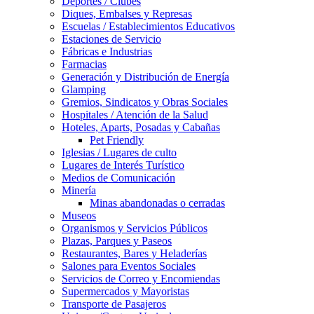
Deportes / Clubes
Diques, Embalses y Represas
Escuelas / Establecimientos Educativos
Estaciones de Servicio
Fábricas e Industrias
Farmacias
Generación y Distribución de Energía
Glamping
Gremios, Sindicatos y Obras Sociales
Hospitales / Atención de la Salud
Hoteles, Aparts, Posadas y Cabañas
Pet Friendly
Iglesias / Lugares de culto
Lugares de Interés Turístico
Medios de Comunicación
Minería
Minas abandonadas o cerradas
Museos
Organismos y Servicios Públicos
Plazas, Parques y Paseos
Restaurantes, Bares y Heladerías
Salones para Eventos Sociales
Servicios de Correo y Encomiendas
Supermercados y Mayoristas
Transporte de Pasajeros