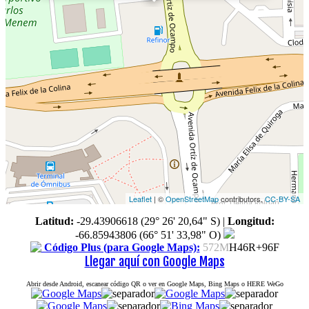
Leaflet
| ©
OpenStreetMap
contributors,
CC-BY-SA
Latitud:
-29.43906618 (29° 26' 20,64" S)
|
Longitud:
-66.85943806 (66° 51' 33,98" O)
Código Plus (para Google Maps):
572M
H46R+96F
Llegar aquí con Google Maps
Abrir desde Android, escanear código QR o ver en Google Maps, Bing Maps o HERE WeGo