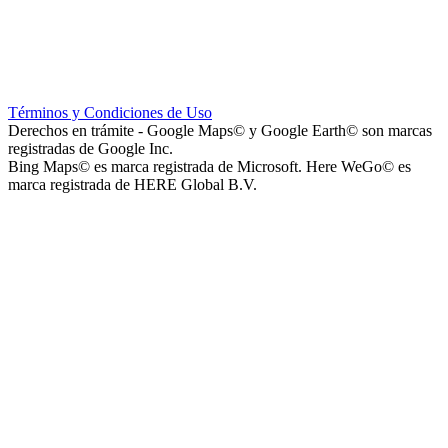
Hospital Teresa de la Cruz Herrera (Hospital de Sanagasta)
Términos y Condiciones de Uso
Derechos en trámite - Google Maps© y Google Earth© son marcas
registradas de Google Inc.
Bing Maps© es marca registrada de Microsoft. Here WeGo© es
marca registrada de HERE Global B.V.
Parque Acuático Los Sauces (Parque Acuático, Recreativo y
Deportivo Los Sauces)
Complejo San José - Departamentos
Ashpa Newen