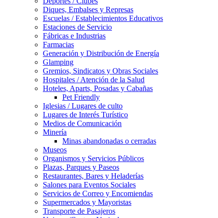
Deportes / Clubes
Diques, Embalses y Represas
Escuelas / Establecimientos Educativos
Estaciones de Servicio
Fábricas e Industrias
Farmacias
Generación y Distribución de Energía
Glamping
Gremios, Sindicatos y Obras Sociales
Hospitales / Atención de la Salud
Hoteles, Aparts, Posadas y Cabañas
Pet Friendly
Iglesias / Lugares de culto
Lugares de Interés Turístico
Medios de Comunicación
Minería
Minas abandonadas o cerradas
Museos
Organismos y Servicios Públicos
Plazas, Parques y Paseos
Restaurantes, Bares y Heladerías
Salones para Eventos Sociales
Servicios de Correo y Encomiendas
Supermercados y Mayoristas
Transporte de Pasajeros