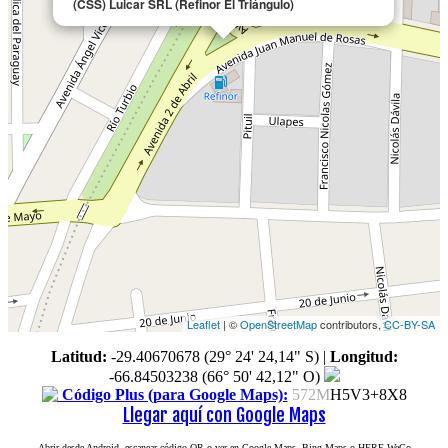
(CSS) Luicar SRL (Refinor El Triángulo)
Leaflet
| ©
OpenStreetMap
contributors,
CC-BY-SA
Latitud:
-29.40670678 (29° 24' 24,14" S)
|
Longitud:
-66.84503238 (66° 50' 42,12" O)
Código Plus (para Google Maps):
572M
H5V3+8X8
Llegar aquí con Google Maps
Abrir desde Android, escanear código QR o ver en Google Maps, Bing Maps o HERE WeGo