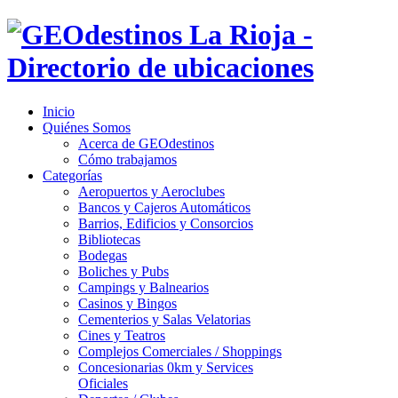
Inicio
Quiénes Somos
Acerca de GEOdestinos
Cómo trabajamos
Categorías
Aeropuertos y Aeroclubes
Bancos y Cajeros Automáticos
Barrios, Edificios y Consorcios
Bibliotecas
Bodegas
Boliches y Pubs
Campings y Balnearios
Casinos y Bingos
Cementerios y Salas Velatorias
Cines y Teatros
Complejos Comerciales / Shoppings
Concesionarias 0km y Services
Oficiales