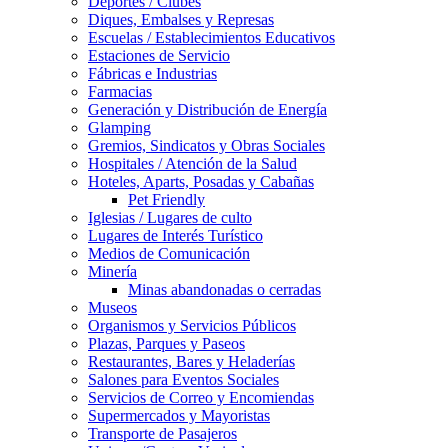
Deportes / Clubes
Diques, Embalses y Represas
Escuelas / Establecimientos Educativos
Estaciones de Servicio
Fábricas e Industrias
Farmacias
Generación y Distribución de Energía
Glamping
Gremios, Sindicatos y Obras Sociales
Hospitales / Atención de la Salud
Hoteles, Aparts, Posadas y Cabañas
Pet Friendly
Iglesias / Lugares de culto
Lugares de Interés Turístico
Medios de Comunicación
Minería
Minas abandonadas o cerradas
Museos
Organismos y Servicios Públicos
Plazas, Parques y Paseos
Restaurantes, Bares y Heladerías
Salones para Eventos Sociales
Servicios de Correo y Encomiendas
Supermercados y Mayoristas
Transporte de Pasajeros