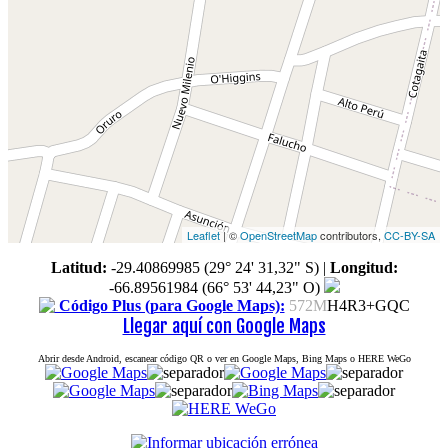
Leaflet
| ©
OpenStreetMap
contributors,
CC-BY-SA
Latitud:
-29.40869985 (29° 24' 31,32" S)
|
Longitud:
-66.89561984 (66° 53' 44,23" O)
Código Plus (para Google Maps):
572M
H4R3+GQC
Llegar aquí con Google Maps
Abrir desde Android, escanear código QR o ver en Google Maps, Bing Maps o HERE WeGo