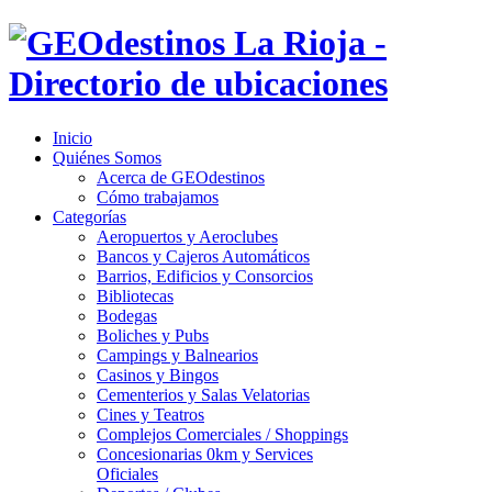
Inicio
Quiénes Somos
Acerca de GEOdestinos
Cómo trabajamos
Categorías
Aeropuertos y Aeroclubes
Bancos y Cajeros Automáticos
Barrios, Edificios y Consorcios
Bibliotecas
Bodegas
Boliches y Pubs
Campings y Balnearios
Casinos y Bingos
Cementerios y Salas Velatorias
Cines y Teatros
Complejos Comerciales / Shoppings
Concesionarias 0km y Services
Oficiales