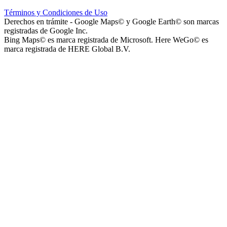
Hospital Teresa de la Cruz Herrera (Hospital de Sanagasta)
Términos y Condiciones de Uso
Derechos en trámite - Google Maps© y Google Earth© son marcas
registradas de Google Inc.
Bing Maps© es marca registrada de Microsoft. Here WeGo© es
marca registrada de HERE Global B.V.
Parque Acuático Los Sauces (Parque Acuático, Recreativo y
Deportivo Los Sauces)
Complejo San José - Departamentos
Ashpa Newen