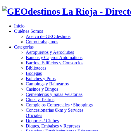
Inicio
Quiénes Somos
Acerca de GEOdestinos
Cómo trabajamos
Categorías
Aeropuertos y Aeroclubes
Bancos y Cajeros Automáticos
Barrios, Edificios y Consorcios
Bibliotecas
Bodegas
Boliches y Pubs
Campings y Balnearios
Casinos y Bingos
Cementerios y Salas Velatorias
Cines y Teatros
Complejos Comerciales / Shoppings
Concesionarias 0km y Services
Oficiales
Deportes / Clubes
Diques, Embalses y Represas