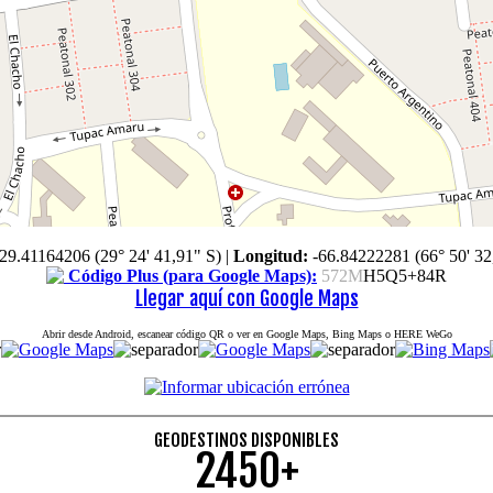
-29.41164206 (29° 24' 41,91" S)
|
Longitud:
-66.84222281 (66° 50' 32
Código Plus (para Google Maps):
572M
H5Q5+84R
Llegar aquí con Google Maps
Abrir desde Android, escanear código QR o ver en Google Maps, Bing Maps o HERE WeGo
GEODESTINOS DISPONIBLES
2450+