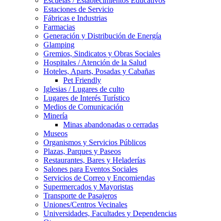
Escuelas / Establecimientos Educativos
Estaciones de Servicio
Fábricas e Industrias
Farmacias
Generación y Distribución de Energía
Glamping
Gremios, Sindicatos y Obras Sociales
Hospitales / Atención de la Salud
Hoteles, Aparts, Posadas y Cabañas
Pet Friendly
Iglesias / Lugares de culto
Lugares de Interés Turístico
Medios de Comunicación
Minería
Minas abandonadas o cerradas
Museos
Organismos y Servicios Públicos
Plazas, Parques y Paseos
Restaurantes, Bares y Heladerías
Salones para Eventos Sociales
Servicios de Correo y Encomiendas
Supermercados y Mayoristas
Transporte de Pasajeros
Uniones/Centros Vecinales
Universidades, Facultades y Dependencias