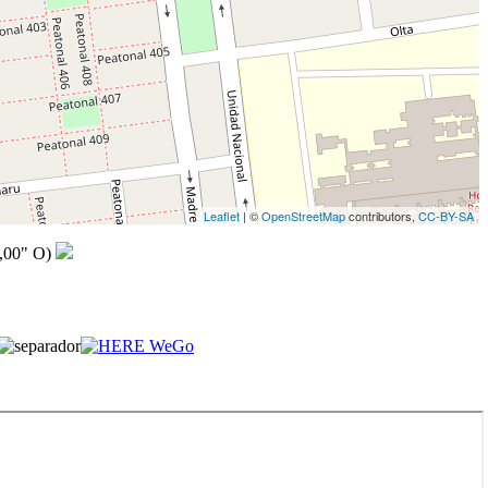
Leaflet
| ©
OpenStreetMap
contributors,
CC-BY-SA
,00" O)