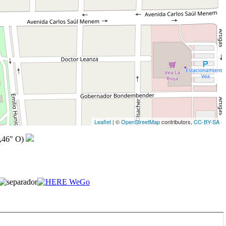
Leaflet
| ©
OpenStreetMap
contributors,
CC-BY-SA
,46" O)