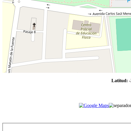
Latitud:
-