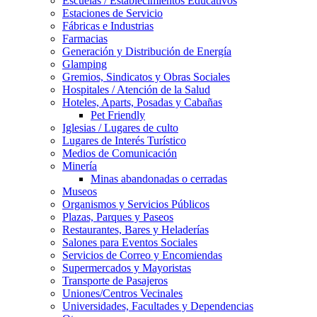
Escuelas / Establecimientos Educativos
Estaciones de Servicio
Fábricas e Industrias
Farmacias
Generación y Distribución de Energía
Glamping
Gremios, Sindicatos y Obras Sociales
Hospitales / Atención de la Salud
Hoteles, Aparts, Posadas y Cabañas
Pet Friendly
Iglesias / Lugares de culto
Lugares de Interés Turístico
Medios de Comunicación
Minería
Minas abandonadas o cerradas
Museos
Organismos y Servicios Públicos
Plazas, Parques y Paseos
Restaurantes, Bares y Heladerías
Salones para Eventos Sociales
Servicios de Correo y Encomiendas
Supermercados y Mayoristas
Transporte de Pasajeros
Uniones/Centros Vecinales
Universidades, Facultades y Dependencias