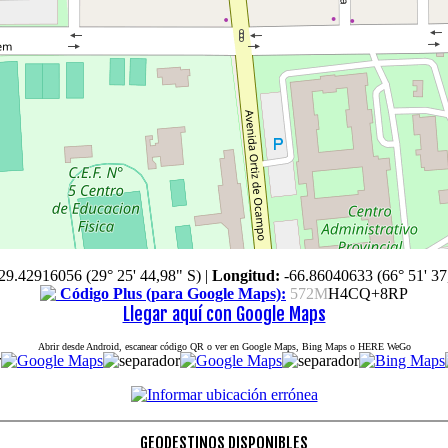
29.42916056 (29° 25' 44,98" S)
|
Longitud:
-66.86040633 (66° 51' 37
Código Plus (para Google Maps):
572M
H4CQ+8RP
Llegar aquí con Google Maps
Abrir desde Android, escanear código QR o ver en Google Maps, Bing Maps o HERE WeGo
GEODESTINOS DISPONIBLES