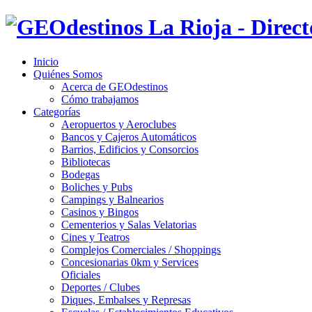
Inicio
Quiénes Somos
Acerca de GEOdestinos
Cómo trabajamos
Categorías
Aeropuertos y Aeroclubes
Bancos y Cajeros Automáticos
Barrios, Edificios y Consorcios
Bibliotecas
Bodegas
Boliches y Pubs
Campings y Balnearios
Casinos y Bingos
Cementerios y Salas Velatorias
Cines y Teatros
Complejos Comerciales / Shoppings
Concesionarias 0km y Services
Oficiales
Deportes / Clubes
Diques, Embalses y Represas