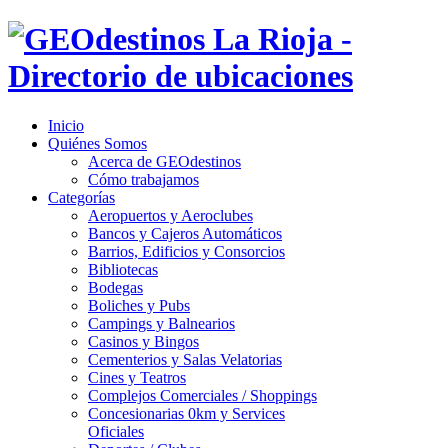
Inicio
Quiénes Somos
Acerca de GEOdestinos
Cómo trabajamos
Categorías
Aeropuertos y Aeroclubes
Bancos y Cajeros Automáticos
Barrios, Edificios y Consorcios
Bibliotecas
Bodegas
Boliches y Pubs
Campings y Balnearios
Casinos y Bingos
Cementerios y Salas Velatorias
Cines y Teatros
Complejos Comerciales / Shoppings
Concesionarias 0km y Services
Oficiales