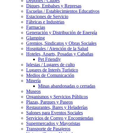
Deportes / Clubes
Diques, Embalses y Represas
Escuelas / Establecimientos Educativos
Estaciones de Servicio
Fábricas e Industrias
Farmacias
Generación y Distribución de Energía
Glamping
Gremios, Sindicatos y Obras Sociales
Hospitales / Atención de la Salud
Hoteles, Aparts, Posadas y Cabañas
Pet Friendly
Iglesias / Lugares de culto
Lugares de Interés Turístico
Medios de Comunicación
Minería
Minas abandonadas o cerradas
Museos
Organismos y Servicios Públicos
Plazas, Parques y Paseos
Restaurantes, Bares y Heladerías
Salones para Eventos Sociales
Servicios de Correo y Encomiendas
Supermercados y Mayoristas
Transporte de Pasajeros