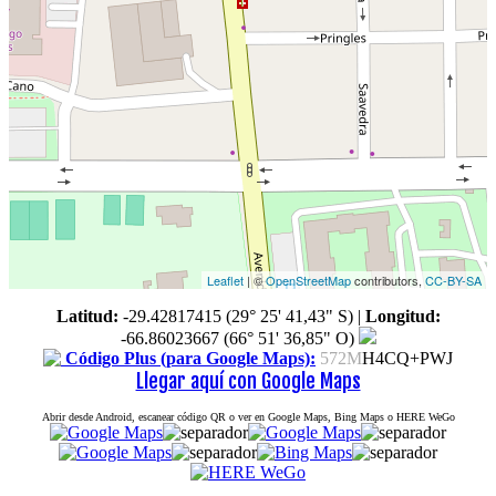
Leaflet
| ©
OpenStreetMap
contributors,
CC-BY-SA
Latitud:
-29.42817415 (29° 25' 41,43" S)
|
Longitud:
-66.86023667 (66° 51' 36,85" O)
Código Plus (para Google Maps):
572M
H4CQ+PWJ
Llegar aquí con Google Maps
Abrir desde Android, escanear código QR o ver en Google Maps, Bing Maps o HERE WeGo