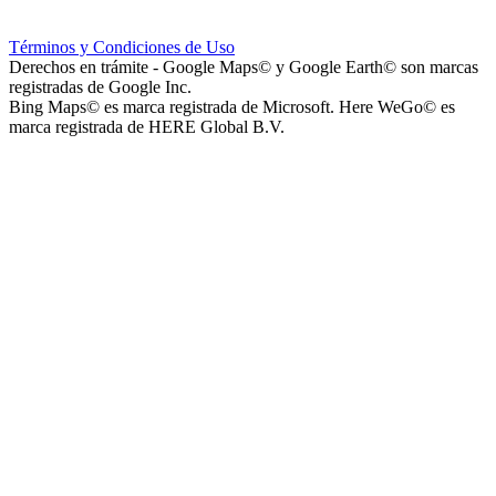
Hospital Teresa de la Cruz Herrera (Hospital de Sanagasta)
Términos y Condiciones de Uso
Derechos en trámite - Google Maps© y Google Earth© son marcas
registradas de Google Inc.
Bing Maps© es marca registrada de Microsoft. Here WeGo© es
marca registrada de HERE Global B.V.
Parque Acuático Los Sauces (Parque Acuático, Recreativo y
Deportivo Los Sauces)
Complejo San José - Departamentos
Ashpa Newen