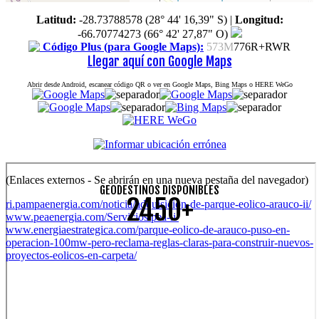
Latitud:
-28.73788578 (28° 44' 16,39" S)
|
Longitud:
-66.70774273 (66° 42' 27,87" O)
Código Plus (para Google Maps):
573M
776R+RWR
Llegar aquí con Google Maps
Abrir desde Android, escanear código QR o ver en Google Maps, Bing Maps o HERE WeGo
(Enlaces externos - Se abrirán en una nueva pestaña del navegador)
GEODESTINOS DISPONIBLES
2450+
ri.pampaenergia.com/noticia/adquisicion-de-parque-eolico-arauco-ii/
www.peaenergia.com/Servicios/pea-ii/
www.energiaestrategica.com/parque-eolico-de-arauco-puso-en-
operacion-100mw-pero-reclama-reglas-claras-para-construir-nuevos-
proyectos-eolicos-en-carpeta/