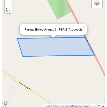
−
×
Parque Eólico Arauco II - PEA II (Arauco 2)
Leaflet
| ©
OpenStreetMap
contributors,
CC-BY-SA