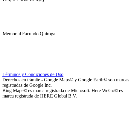
Memorial Facundo Quiroga
Hospital Teresa de la Cruz Herrera (Hospital de Sanagasta)
Términos y Condiciones de Uso
Derechos en trámite - Google Maps© y Google Earth© son marcas
registradas de Google Inc.
Bing Maps© es marca registrada de Microsoft. Here WeGo© es
marca registrada de HERE Global B.V.
Parque Acuático Los Sauces (Parque Acuático, Recreativo y
Deportivo Los Sauces)