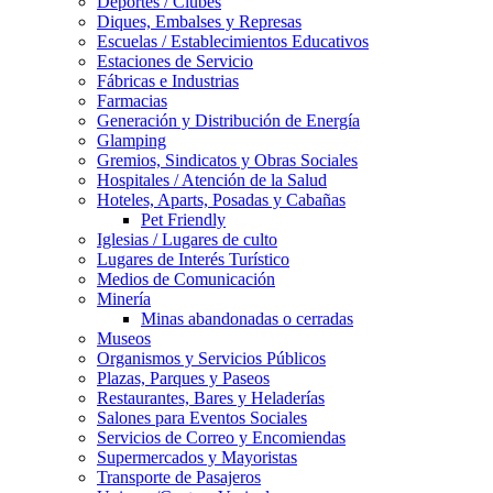
Deportes / Clubes
Diques, Embalses y Represas
Escuelas / Establecimientos Educativos
Estaciones de Servicio
Fábricas e Industrias
Farmacias
Generación y Distribución de Energía
Glamping
Gremios, Sindicatos y Obras Sociales
Hospitales / Atención de la Salud
Hoteles, Aparts, Posadas y Cabañas
Pet Friendly
Iglesias / Lugares de culto
Lugares de Interés Turístico
Medios de Comunicación
Minería
Minas abandonadas o cerradas
Museos
Organismos y Servicios Públicos
Plazas, Parques y Paseos
Restaurantes, Bares y Heladerías
Salones para Eventos Sociales
Servicios de Correo y Encomiendas
Supermercados y Mayoristas
Transporte de Pasajeros