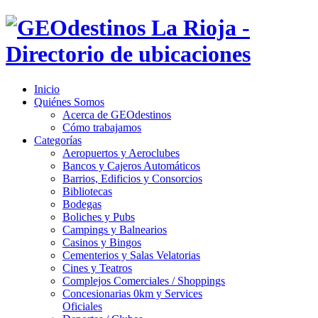
Inicio
Quiénes Somos
Acerca de GEOdestinos
Cómo trabajamos
Categorías
Aeropuertos y Aeroclubes
Bancos y Cajeros Automáticos
Barrios, Edificios y Consorcios
Bibliotecas
Bodegas
Boliches y Pubs
Campings y Balnearios
Casinos y Bingos
Cementerios y Salas Velatorias
Cines y Teatros
Complejos Comerciales / Shoppings
Concesionarias 0km y Services
Oficiales