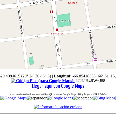
-29.4084615 (29° 24' 30,46" S)
|
Longitud:
-66.85418355 (66° 51' 15
Código Plus (para Google Maps):
572M
H4RW+J88
Llegar aquí con Google Maps
Abrir desde Android, escanear código QR o ver en Google Maps, Bing Maps o HERE WeGo