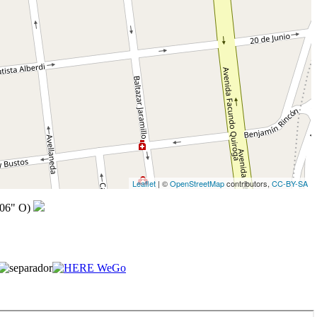
Leaflet
| ©
OpenStreetMap
contributors,
CC-BY-SA
,06" O)