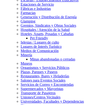
Escuelas / Establecimientos Educativos
Estaciones de Servicio
Fábricas e Industrias
Farmacias
Generación y Distribución de Energía
Glamping
Gremios, Sindicatos y Obras Sociales
Hospitales / Atención de la Salud
Hoteles, Aparts, Posadas y Cabañas
Pet Friendly
Iglesias / Lugares de culto
Lugares de Interés Turístico
Medios de Comunicación
Minería
Minas abandonadas o cerradas
Museos
Organismos y Servicios Públicos
Plazas, Parques y Paseos
Restaurantes, Bares y Heladerías
Salones para Eventos Sociales
Servicios de Correo y Encomiendas
Supermercados y Mayoristas
Transporte de Pasajeros
Uniones/Centros Vecinales
Universidades, Facultades y Dependencias