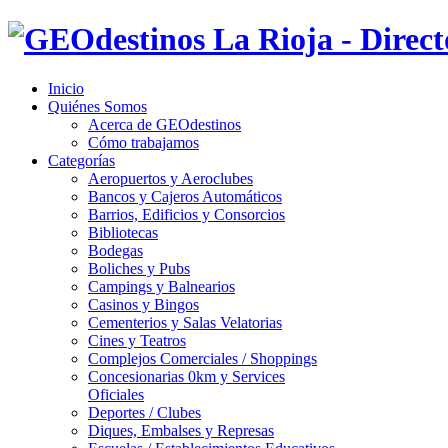
Inicio
Quiénes Somos
Acerca de GEOdestinos
Cómo trabajamos
Categorías
Aeropuertos y Aeroclubes
Bancos y Cajeros Automáticos
Barrios, Edificios y Consorcios
Bibliotecas
Bodegas
Boliches y Pubs
Campings y Balnearios
Casinos y Bingos
Cementerios y Salas Velatorias
Cines y Teatros
Complejos Comerciales / Shoppings
Concesionarias 0km y Services
Oficiales
Deportes / Clubes
Diques, Embalses y Represas