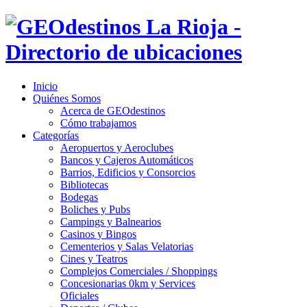
Inicio
Quiénes Somos
Acerca de GEOdestinos
Cómo trabajamos
Categorías
Aeropuertos y Aeroclubes
Bancos y Cajeros Automáticos
Barrios, Edificios y Consorcios
Bibliotecas
Bodegas
Boliches y Pubs
Campings y Balnearios
Casinos y Bingos
Cementerios y Salas Velatorias
Cines y Teatros
Complejos Comerciales / Shoppings
Concesionarias 0km y Services
Oficiales