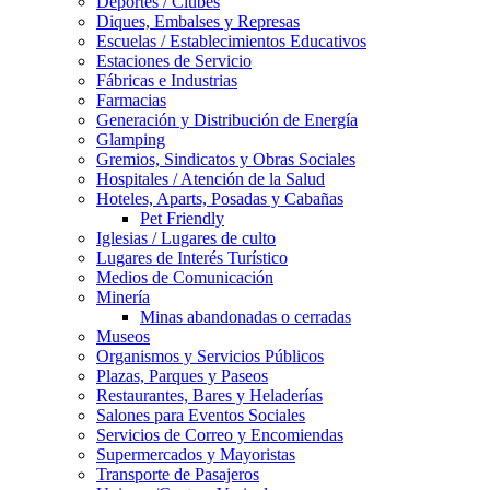
Deportes / Clubes
Diques, Embalses y Represas
Escuelas / Establecimientos Educativos
Estaciones de Servicio
Fábricas e Industrias
Farmacias
Generación y Distribución de Energía
Glamping
Gremios, Sindicatos y Obras Sociales
Hospitales / Atención de la Salud
Hoteles, Aparts, Posadas y Cabañas
Pet Friendly
Iglesias / Lugares de culto
Lugares de Interés Turístico
Medios de Comunicación
Minería
Minas abandonadas o cerradas
Museos
Organismos y Servicios Públicos
Plazas, Parques y Paseos
Restaurantes, Bares y Heladerías
Salones para Eventos Sociales
Servicios de Correo y Encomiendas
Supermercados y Mayoristas
Transporte de Pasajeros