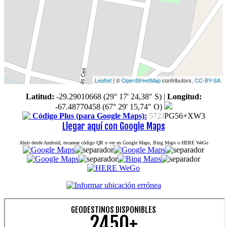
Leaflet
| ©
OpenStreetMap
contributors,
CC-BY-SA
Latitud:
-29.29010668 (29° 17' 24,38" S)
|
Longitud:
-67.48770458 (67° 29' 15,74" O)
Código Plus (para Google Maps):
572J
PG56+XW3
Llegar aquí con Google Maps
Abrir desde Android, escanear código QR o ver en Google Maps, Bing Maps o HERE WeGo
GEODESTINOS DISPONIBLES
2450+