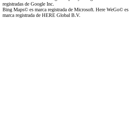
registradas de Google Inc.
Bing Maps© es marca registrada de Microsoft. Here WeGo© es
marca registrada de HERE Global B.V.
Parque Acuático Los Sauces (Parque Acuático, Recreativo y
Deportivo Los Sauces)
Complejo San José - Departamentos
Ashpa Newen
Mantra Apart Hotel