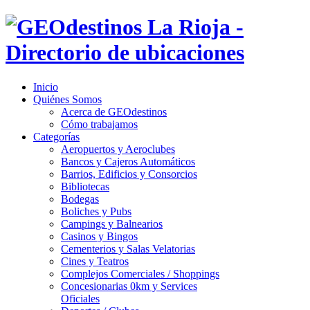
Inicio
Quiénes Somos
Acerca de GEOdestinos
Cómo trabajamos
Categorías
Aeropuertos y Aeroclubes
Bancos y Cajeros Automáticos
Barrios, Edificios y Consorcios
Bibliotecas
Bodegas
Boliches y Pubs
Campings y Balnearios
Casinos y Bingos
Cementerios y Salas Velatorias
Cines y Teatros
Complejos Comerciales / Shoppings
Concesionarias 0km y Services
Oficiales