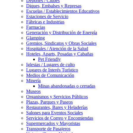
Deportes / Clubes
Diques, Embalses y Represas
Escuelas / Establecimientos Educativos
Estaciones de Servicio
Fábricas e Industrias
Farmacias
Generación y Distribución de Energía
Glamping
Gremios, Sindicatos y Obras Sociales
Hospitales / Atención de la Salud
Hoteles, Aparts, Posadas y Cabañas
Pet Friendly
Iglesias / Lugares de culto
Lugares de Interés Turístico
Medios de Comunicación
Minería
Minas abandonadas o cerradas
Museos
Organismos y Servicios Públicos
Plazas, Parques y Paseos
Restaurantes, Bares y Heladerías
Salones para Eventos Sociales
Servicios de Correo y Encomiendas
Supermercados y Mayoristas
Transporte de Pasajeros