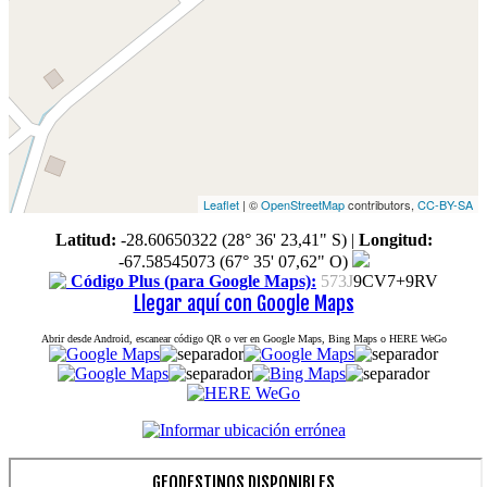
Leaflet
| ©
OpenStreetMap
contributors,
CC-BY-SA
Latitud:
-28.60650322 (28° 36' 23,41" S)
|
Longitud:
-67.58545073 (67° 35' 07,62" O)
Código Plus (para Google Maps):
573J
9CV7+9RV
Llegar aquí con Google Maps
Abrir desde Android, escanear código QR o ver en Google Maps, Bing Maps o HERE WeGo
GEODESTINOS DISPONIBLES