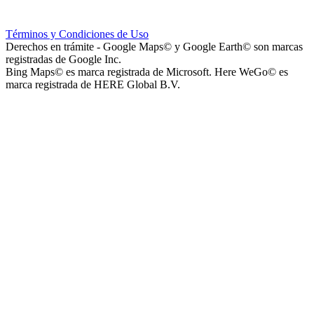
Hospital Teresa de la Cruz Herrera (Hospital de Sanagasta)
Términos y Condiciones de Uso
Derechos en trámite - Google Maps© y Google Earth© son marcas
registradas de Google Inc.
Bing Maps© es marca registrada de Microsoft. Here WeGo© es
marca registrada de HERE Global B.V.
Parque Acuático Los Sauces (Parque Acuático, Recreativo y
Deportivo Los Sauces)
Complejo San José - Departamentos
Ashpa Newen