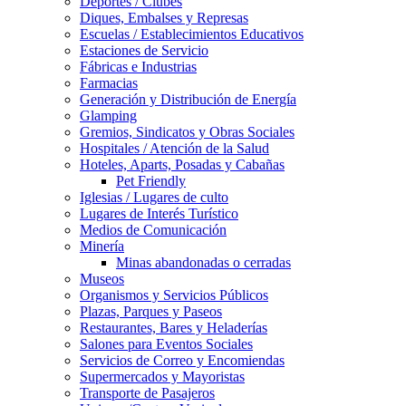
Deportes / Clubes
Diques, Embalses y Represas
Escuelas / Establecimientos Educativos
Estaciones de Servicio
Fábricas e Industrias
Farmacias
Generación y Distribución de Energía
Glamping
Gremios, Sindicatos y Obras Sociales
Hospitales / Atención de la Salud
Hoteles, Aparts, Posadas y Cabañas
Pet Friendly
Iglesias / Lugares de culto
Lugares de Interés Turístico
Medios de Comunicación
Minería
Minas abandonadas o cerradas
Museos
Organismos y Servicios Públicos
Plazas, Parques y Paseos
Restaurantes, Bares y Heladerías
Salones para Eventos Sociales
Servicios de Correo y Encomiendas
Supermercados y Mayoristas
Transporte de Pasajeros