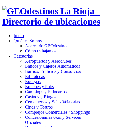
Inicio
Quiénes Somos
Acerca de GEOdestinos
Cómo trabajamos
Categorías
Aeropuertos y Aeroclubes
Bancos y Cajeros Automáticos
Barrios, Edificios y Consorcios
Bibliotecas
Bodegas
Boliches y Pubs
Campings y Balnearios
Casinos y Bingos
Cementerios y Salas Velatorias
Cines y Teatros
Complejos Comerciales / Shoppings
Concesionarias 0km y Services
Oficiales