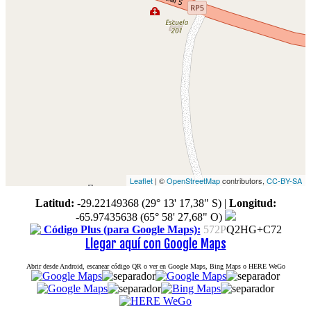
Leaflet
| ©
OpenStreetMap
contributors,
CC-BY-SA
Latitud:
-29.22149368 (29° 13' 17,38" S)
|
Longitud:
-65.97435638 (65° 58' 27,68" O)
Código Plus (para Google Maps):
572P
Q2HG+C72
Llegar aquí con Google Maps
Abrir desde Android, escanear código QR o ver en Google Maps, Bing Maps o HERE WeGo