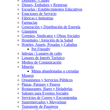
Deportes / Clubes
Diques, Embalses y Represas
Escuelas / Establecimientos Educativos
Estaciones de Servicio
Fábricas e Industrias
Farmacias
Generación y Distribución de Energía
Glamping
Gremios, Sindicatos y Obras Sociales
Hospitales / Atención de la Salud
Hoteles, Aparts, Posadas y Cabañas
Pet Friendly
Iglesias / Lugares de culto
Lugares de Interés Turístico
Medios de Comunicación
Minería
Minas abandonadas o cerradas
Museos
Organismos y Servicios Públicos
Plazas, Parques y Paseos
Restaurantes, Bares y Heladerías
Salones para Eventos Sociales
Servicios de Correo y Encomiendas
Supermercados y Mayoristas
Transporte de Pasajeros