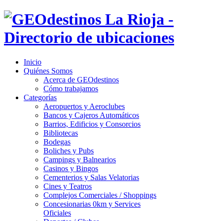
Inicio
Quiénes Somos
Acerca de GEOdestinos
Cómo trabajamos
Categorías
Aeropuertos y Aeroclubes
Bancos y Cajeros Automáticos
Barrios, Edificios y Consorcios
Bibliotecas
Bodegas
Boliches y Pubs
Campings y Balnearios
Casinos y Bingos
Cementerios y Salas Velatorias
Cines y Teatros
Complejos Comerciales / Shoppings
Concesionarias 0km y Services
Oficiales