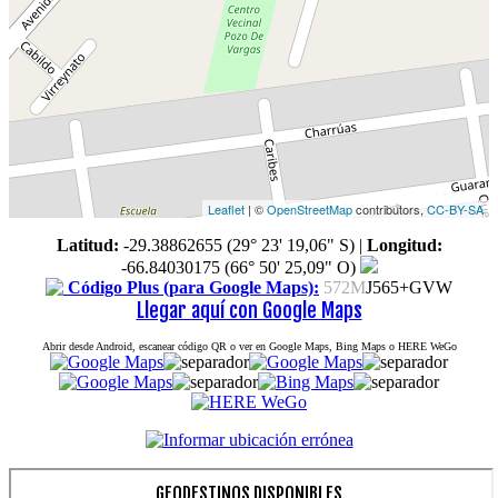
Leaflet
| ©
OpenStreetMap
contributors,
CC-BY-SA
Latitud:
-29.38862655 (29° 23' 19,06" S)
|
Longitud:
-66.84030175 (66° 50' 25,09" O)
Código Plus (para Google Maps):
572M
J565+GVW
Llegar aquí con Google Maps
Abrir desde Android, escanear código QR o ver en Google Maps, Bing Maps o HERE WeGo
GEODESTINOS DISPONIBLES