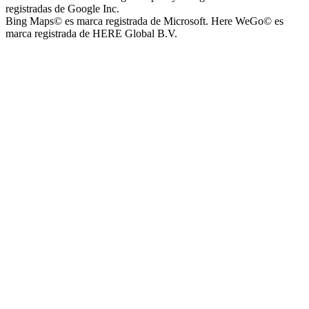
registradas de Google Inc.
Bing Maps© es marca registrada de Microsoft. Here WeGo© es
marca registrada de HERE Global B.V.
Parque Acuático Los Sauces (Parque Acuático, Recreativo y
Deportivo Los Sauces)
Complejo San José - Departamentos
Ashpa Newen
Mantra Apart Hotel