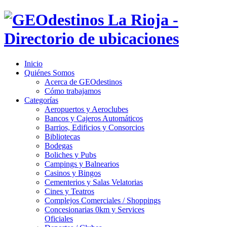
Inicio
Quiénes Somos
Acerca de GEOdestinos
Cómo trabajamos
Categorías
Aeropuertos y Aeroclubes
Bancos y Cajeros Automáticos
Barrios, Edificios y Consorcios
Bibliotecas
Bodegas
Boliches y Pubs
Campings y Balnearios
Casinos y Bingos
Cementerios y Salas Velatorias
Cines y Teatros
Complejos Comerciales / Shoppings
Concesionarias 0km y Services
Oficiales