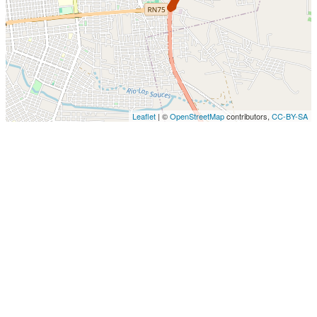
Leaflet
| ©
OpenStreetMap
contributors,
CC-BY-SA