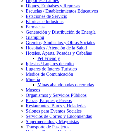
Deportes / Clubes
Diques, Embalses y Represas
Escuelas / Establecimientos Educativos
Estaciones de Servicio
Fábricas e Industrias
Farmacias
Generación y Distribución de Energía
Glamping
Gremios, Sindicatos y Obras Sociales
Hospitales / Atención de la Salud
Hoteles, Aparts, Posadas y Cabañas
Pet Friendly
Iglesias / Lugares de culto
Lugares de Interés Turístico
Medios de Comunicación
Minería
Minas abandonadas o cerradas
Museos
Organismos y Servicios Públicos
Plazas, Parques y Paseos
Restaurantes, Bares y Heladerías
Salones para Eventos Sociales
Servicios de Correo y Encomiendas
Supermercados y Mayoristas
Transporte de Pasajeros