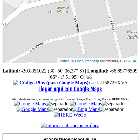
Leaflet
| ©
OpenStreetMap
contributors,
CC-BY-SA
Latitud:
-30.8351022 (30° 50' 06,37" S)
|
Longitud:
-66.69776509
(66° 41' 51,95" O)
Código Plus (para Google Maps):
47XM
5872+XV5
Llegar aquí con Google Maps
Abrir desde Android, escanear código QR o ver en Google Maps, Bing Maps o HERE WeGo