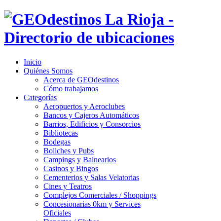
Inicio
Quiénes Somos
Acerca de GEOdestinos
Cómo trabajamos
Categorías
Aeropuertos y Aeroclubes
Bancos y Cajeros Automáticos
Barrios, Edificios y Consorcios
Bibliotecas
Bodegas
Boliches y Pubs
Campings y Balnearios
Casinos y Bingos
Cementerios y Salas Velatorias
Cines y Teatros
Complejos Comerciales / Shoppings
Concesionarias 0km y Services
Oficiales