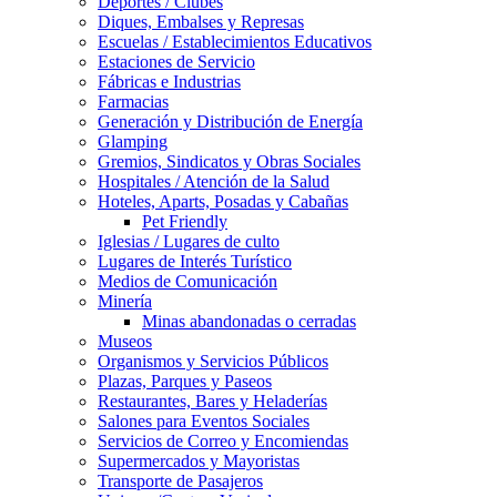
Deportes / Clubes
Diques, Embalses y Represas
Escuelas / Establecimientos Educativos
Estaciones de Servicio
Fábricas e Industrias
Farmacias
Generación y Distribución de Energía
Glamping
Gremios, Sindicatos y Obras Sociales
Hospitales / Atención de la Salud
Hoteles, Aparts, Posadas y Cabañas
Pet Friendly
Iglesias / Lugares de culto
Lugares de Interés Turístico
Medios de Comunicación
Minería
Minas abandonadas o cerradas
Museos
Organismos y Servicios Públicos
Plazas, Parques y Paseos
Restaurantes, Bares y Heladerías
Salones para Eventos Sociales
Servicios de Correo y Encomiendas
Supermercados y Mayoristas
Transporte de Pasajeros