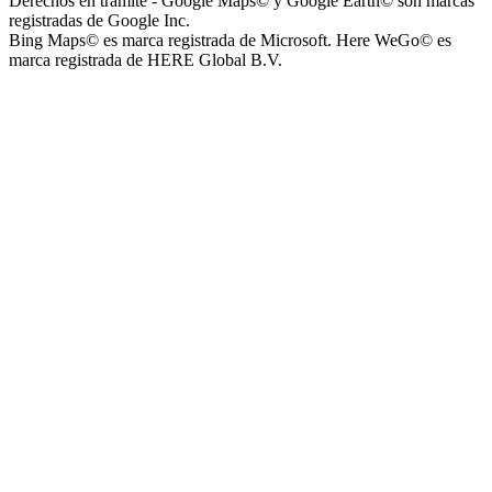
Derechos en trámite - Google Maps© y Google Earth© son marcas
registradas de Google Inc.
Bing Maps© es marca registrada de Microsoft. Here WeGo© es
marca registrada de HERE Global B.V.
Parque Acuático Los Sauces (Parque Acuático, Recreativo y
Deportivo Los Sauces)
Complejo San José - Departamentos
Ashpa Newen
Mantra Apart Hotel