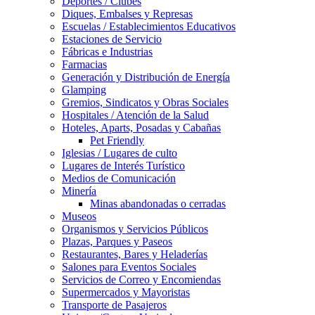
Deportes / Clubes
Diques, Embalses y Represas
Escuelas / Establecimientos Educativos
Estaciones de Servicio
Fábricas e Industrias
Farmacias
Generación y Distribución de Energía
Glamping
Gremios, Sindicatos y Obras Sociales
Hospitales / Atención de la Salud
Hoteles, Aparts, Posadas y Cabañas
Pet Friendly
Iglesias / Lugares de culto
Lugares de Interés Turístico
Medios de Comunicación
Minería
Minas abandonadas o cerradas
Museos
Organismos y Servicios Públicos
Plazas, Parques y Paseos
Restaurantes, Bares y Heladerías
Salones para Eventos Sociales
Servicios de Correo y Encomiendas
Supermercados y Mayoristas
Transporte de Pasajeros