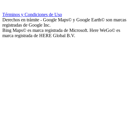
Hospital Teresa de la Cruz Herrera (Hospital de Sanagasta)
Términos y Condiciones de Uso
Derechos en trámite - Google Maps© y Google Earth© son marcas
registradas de Google Inc.
Bing Maps© es marca registrada de Microsoft. Here WeGo© es
marca registrada de HERE Global B.V.
Parque Acuático Los Sauces (Parque Acuático, Recreativo y
Deportivo Los Sauces)
Complejo San José - Departamentos
Ashpa Newen