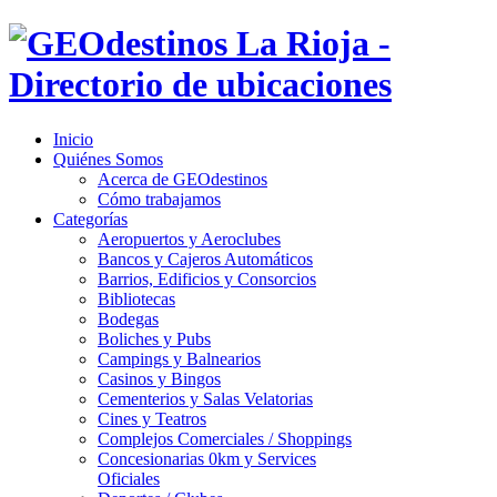
Inicio
Quiénes Somos
Acerca de GEOdestinos
Cómo trabajamos
Categorías
Aeropuertos y Aeroclubes
Bancos y Cajeros Automáticos
Barrios, Edificios y Consorcios
Bibliotecas
Bodegas
Boliches y Pubs
Campings y Balnearios
Casinos y Bingos
Cementerios y Salas Velatorias
Cines y Teatros
Complejos Comerciales / Shoppings
Concesionarias 0km y Services
Oficiales