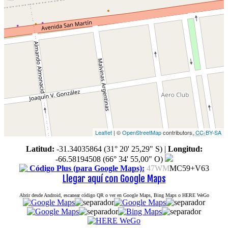
Leaflet
| ©
OpenStreetMap
contributors,
CC-BY-SA
Latitud:
-31.34035864 (31° 20' 25,29" S)
|
Longitud:
-66.58194508 (66° 34' 55,00" O)
Código Plus (para Google Maps):
47WM
MC59+V63
Llegar aquí con Google Maps
Abrir desde Android, escanear código QR o ver en Google Maps, Bing Maps o HERE WeGo