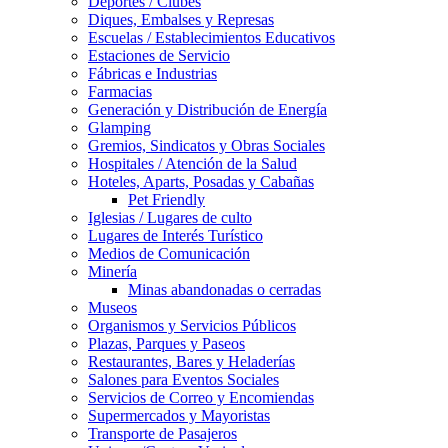
Deportes / Clubes
Diques, Embalses y Represas
Escuelas / Establecimientos Educativos
Estaciones de Servicio
Fábricas e Industrias
Farmacias
Generación y Distribución de Energía
Glamping
Gremios, Sindicatos y Obras Sociales
Hospitales / Atención de la Salud
Hoteles, Aparts, Posadas y Cabañas
Pet Friendly
Iglesias / Lugares de culto
Lugares de Interés Turístico
Medios de Comunicación
Minería
Minas abandonadas o cerradas
Museos
Organismos y Servicios Públicos
Plazas, Parques y Paseos
Restaurantes, Bares y Heladerías
Salones para Eventos Sociales
Servicios de Correo y Encomiendas
Supermercados y Mayoristas
Transporte de Pasajeros