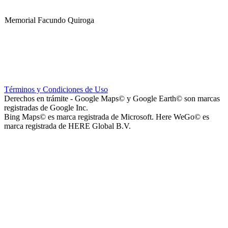
Memorial Facundo Quiroga
Hospital Teresa de la Cruz Herrera (Hospital de Sanagasta)
Términos y Condiciones de Uso
Derechos en trámite - Google Maps© y Google Earth© son marcas
registradas de Google Inc.
Bing Maps© es marca registrada de Microsoft. Here WeGo© es
marca registrada de HERE Global B.V.
Parque Acuático Los Sauces (Parque Acuático, Recreativo y
Deportivo Los Sauces)
Complejo San José - Departamentos