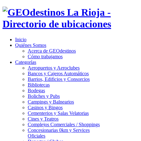
Inicio
Quiénes Somos
Acerca de GEOdestinos
Cómo trabajamos
Categorías
Aeropuertos y Aeroclubes
Bancos y Cajeros Automáticos
Barrios, Edificios y Consorcios
Bibliotecas
Bodegas
Boliches y Pubs
Campings y Balnearios
Casinos y Bingos
Cementerios y Salas Velatorias
Cines y Teatros
Complejos Comerciales / Shoppings
Concesionarias 0km y Services
Oficiales