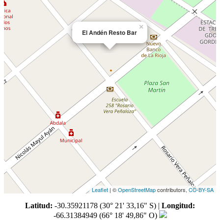
×
El Andén Resto Bar
Leaflet
| ©
OpenStreetMap
contributors,
CC-BY-SA
Latitud:
-30.35921178 (30° 21' 33,16" S)
|
Longitud:
-66.31384949 (66° 18' 49,86" O)