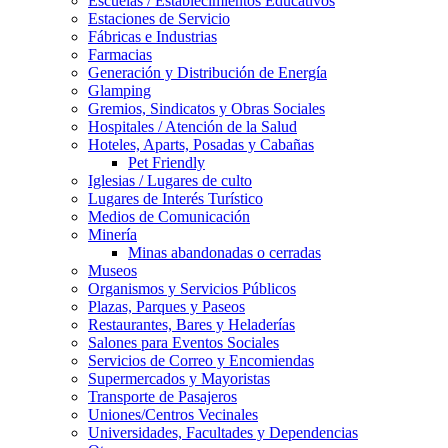
Escuelas / Establecimientos Educativos
Estaciones de Servicio
Fábricas e Industrias
Farmacias
Generación y Distribución de Energía
Glamping
Gremios, Sindicatos y Obras Sociales
Hospitales / Atención de la Salud
Hoteles, Aparts, Posadas y Cabañas
Pet Friendly
Iglesias / Lugares de culto
Lugares de Interés Turístico
Medios de Comunicación
Minería
Minas abandonadas o cerradas
Museos
Organismos y Servicios Públicos
Plazas, Parques y Paseos
Restaurantes, Bares y Heladerías
Salones para Eventos Sociales
Servicios de Correo y Encomiendas
Supermercados y Mayoristas
Transporte de Pasajeros
Uniones/Centros Vecinales
Universidades, Facultades y Dependencias