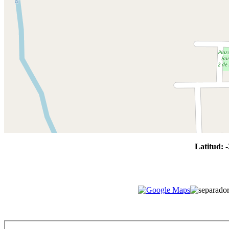
Latitud:
-