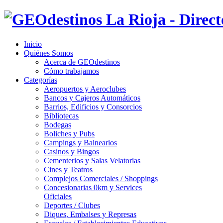
Inicio
Quiénes Somos
Acerca de GEOdestinos
Cómo trabajamos
Categorías
Aeropuertos y Aeroclubes
Bancos y Cajeros Automáticos
Barrios, Edificios y Consorcios
Bibliotecas
Bodegas
Boliches y Pubs
Campings y Balnearios
Casinos y Bingos
Cementerios y Salas Velatorias
Cines y Teatros
Complejos Comerciales / Shoppings
Concesionarias 0km y Services
Oficiales
Deportes / Clubes
Diques, Embalses y Represas