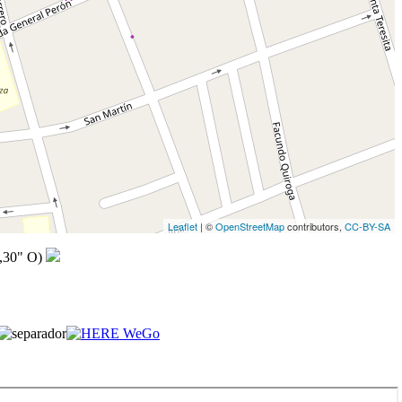
Leaflet
| ©
OpenStreetMap
contributors,
CC-BY-SA
,30" O)