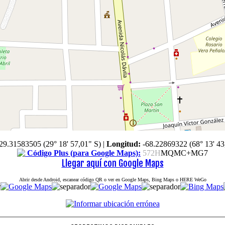
29.31583505 (29° 18' 57,01" S)
|
Longitud:
-68.22869322 (68° 13' 43
Código Plus (para Google Maps):
572H
MQMC+MG7
Llegar aquí con Google Maps
Abrir desde Android, escanear código QR o ver en Google Maps, Bing Maps o HERE WeGo